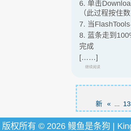
6. 单击Down
（此过程按住数
7. 当Flash
8. 蓝条走到10
完成
[……]
继续阅读
新
«
...
13
版权所有 © 2026 鳗鱼是条狗 | KingG