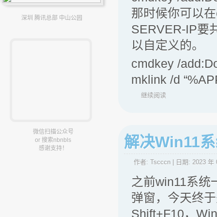
那时候你可以在
深圳 腾讯总部 中山公园
SERVER-IP
以自定义的。
cmdkey /add:D
mklink /d “%
继续阅读
微信扫描公众号
解决Win1
or 搜索nbnbls
感谢支持！
作者:
Tscccn
| 日期:
2023 年 
之前win11
弹窗，今天终于是
Shift+F10，