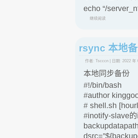
echo “/server_
继续阅读
rsync 本地
作者:
Tscccn
| 日期:
2022 年 
本地同步备份
#!/bin/bash
#author kinggo
# shell.sh [hour
#inotify-slav
backupdatapath
dsrc=”${backup