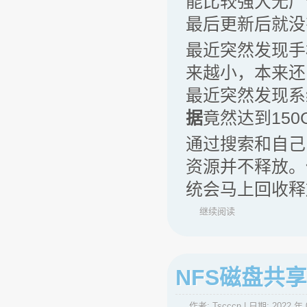
能比较强大无广
最后更新后就没
最近突然发现手
来越小，本来还
最近突然发现系
据
竟然达到15
通过搜索和自己
资源并不释放。
统会马上回收释
继续阅读
NFS磁盘共享
作者:
Tscccn
| 日期:
2022 年 