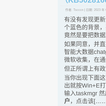
（KB50281
作者:
Tscccn
| 日期:
2023 年 
有没有发现更新
个蓝色的背景，
竟然是要把数据
如果同意，并直
智能大数据ch
微软收集，在通
但正所谓上有政
当你出现下面这个
出就按Win+E
输入taskmg
户
，点击该[……