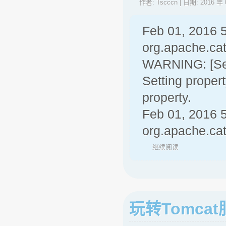
作者:
Tscccn
| 日期:
2016 年 
Feb 01, 2016 
org.apache.cat
WARNING: [Set
Setting propert
property.
Feb 01, 2016 
org.apache.cat
继续阅读
玩转Tomca