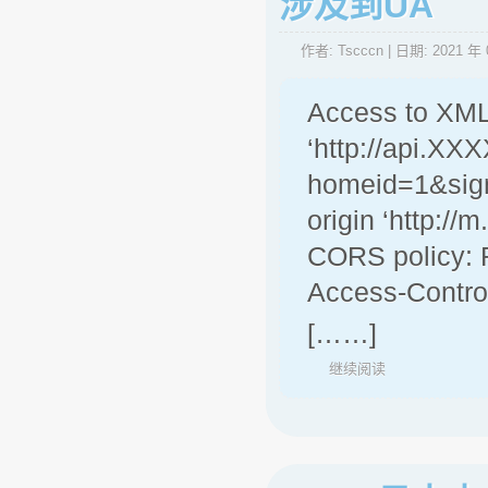
涉及到UA
作者:
Tscccn
| 日期:
2021 年 
Access to XML
‘http://api.
homeid=1&sig
origin ‘http:
CORS policy: R
Access-Control
[……]
继续阅读