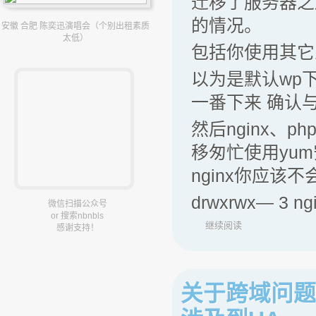
迁移了服务器之
的情况。
安徽 合肥 陈奕迅演唱会（个别出租素质
太低）
包括你使用其它
以为是默认wp
一番下来 确认
然后nginx、
移匆忙使用yum
nginx你应该
drwxrwx— 3 ng
微信扫描公众号
or 搜索nbnbls
继续阅读
感谢支持！
关于跨域问题的处理