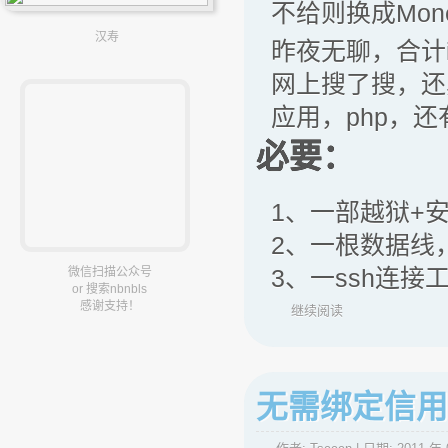
不给则换成Mone
汉寿
昨夜无聊，合计i
网上搜了搜，还
应用，php，还
必要：
1、一部越狱+安装了
2、一根数据线
3、一ssh连接工具
微信扫描公众号
or 搜索nbnbls
感谢支持！
继续阅读
无需绑定信用卡使