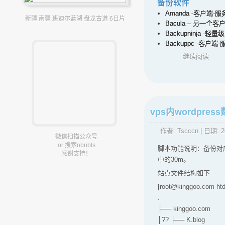
备份软件
Amanda -客户端
新疆 南疆 班迪尔蓝湖 盘龙古道 6日片
Bacula – 另一
Backupninja 
Backuppc -客
继续阅读
vps内wordpr
作者:
Tscccn
| 日期:
2
微信扫描公众号
or 搜索nbnbls
脚本功能说明：备份对应数
感谢支持！
中的30m。
站点文件结构如下
[root@kinggoo.com htdo
.
├── kinggoo.com
│?? ├── K.blog