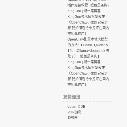
插件完整教程 | 鳗鱼是条狗 |
KingGoo | 搜一笔博客 |
KingGoo技术博客
发表在
《
OpenClaw小龙虾安装步
骤 我如何看待小龙虾在国内
被如此推广
》
OpenClaw配置本地大模型
的方法：Ollama+Qwen2.5-
14b（Ollama+deepseek 失
败了） | 鳗鱼是条狗 |
KingGoo | 搜一笔博客 |
KingGoo技术博客
发表在
《
OpenClaw小龙虾安装步
骤 我如何看待小龙虾在国内
被如此推广
》
友情连接
dbtan 谈DB
PHP加密
趋势网