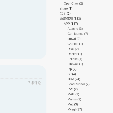
OpenClaw
(2)
share
(1)
安全
(2)
系统/应用
(333)
APP
(147)
Apache
(3)
Confluence
(7)
crowd
(9)
Crucibe
(1)
DNS
(2)
Docker
(1)
Eclipse
(1)
Firewall
(1)
Ftp
(7)
Git
(4)
JIRA
(24)
7 条评论
LoadRunner
(2)
LVS
(2)
MAIL
(2)
Mantis
(2)
Mutt
(3)
Mysql
(17)