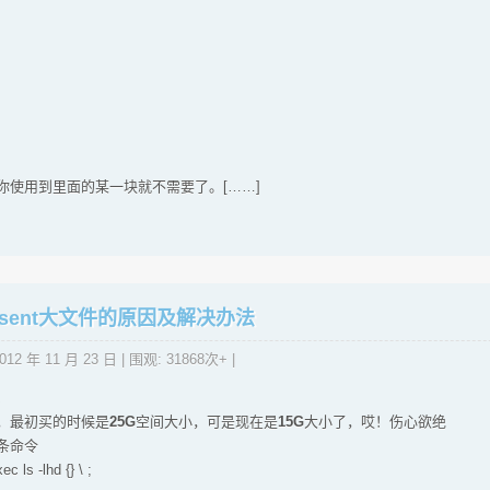
你使用到里面的某一块就不需要了。[……]
在sent大文件的原因及解决办法
012 年 11 月 23 日
| 围观: 31868次+ |
！
，最初买的时候是
25G
空间大小，可是现在是
15G
大小了，哎！伤心欲绝
条命令
c ls -lhd {} \ ;