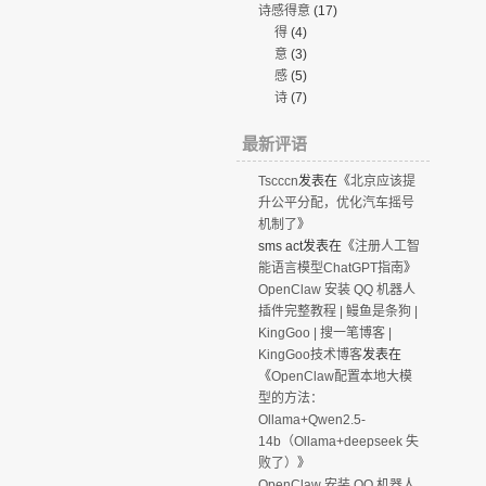
诗感得意
(17)
得
(4)
意
(3)
感
(5)
诗
(7)
最新评语
Tscccn
发表在《
北京应该提
升公平分配，优化汽车摇号
机制了
》
sms act
发表在《
注册人工智
能语言模型ChatGPT指南
》
OpenClaw 安装 QQ 机器人
插件完整教程 | 鳗鱼是条狗 |
KingGoo | 搜一笔博客 |
KingGoo技术博客
发表在
《
OpenClaw配置本地大模
型的方法：
Ollama+Qwen2.5-
14b（Ollama+deepseek 失
败了）
》
OpenClaw 安装 QQ 机器人