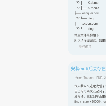
│?? ├── K.demo
│?? ├── K.media
├── wanquer.com
│?? └── blog
├── tscccn.com
│?? └── blog
站点文件结构如下
所以请仔细阅读，如果
继续阅读
安装mutt后会存
作者:
Tscccn
| 日期:
2
今天看来又注定晚睡了
自己的母鸡快没空间了
没办法，我就到里面来
find / -size +50000k -exe