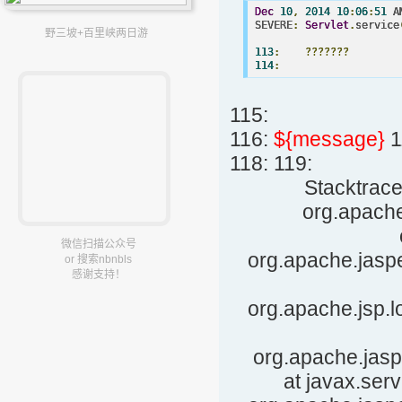
Dec
10
,
2014
10
:
06
:
51
 A
SEVERE
:
Servlet
.
service
野三坡+百里峡两日游
113
:
???????
114
:
115:
116:
${message}
1
118: 119:
Stacktrace
org.apache
微信扫描公众号
org.apache.jasp
or 搜索nbnbls
感谢支持！
org.apache.jsp.l
org.apache.jasp
at javax.serv