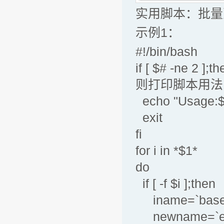
实用脚本：批量
示例1：
#!/bin/bash
if [ $# -
则打印脚本用法
echo "Usage:$0 
exit
fi
for i i
do
if [ -f $i ];then
iname=`ba
newname=`ec