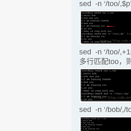
sed -n ‘/to
sed -n ‘/t
多行匹配too
sed -n ‘/bo