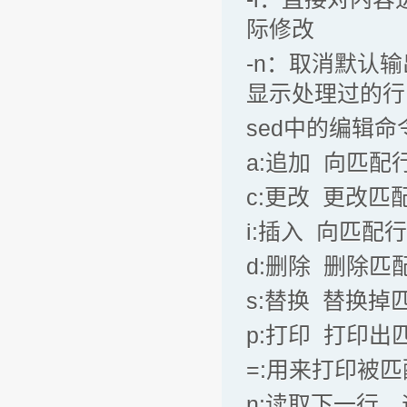
际修改
-n：取消默认
显示处理过的行
sed中的编辑命
a:追加 向匹
c:更改 更改匹
i:插入 向匹配
d:删除 删除匹
s:替换 替换掉
p:打印 打印出
=:用来打印被
n:读取下一行