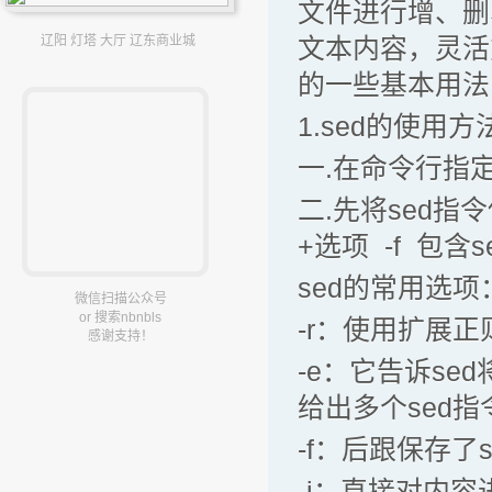
文件进行增、删
辽阳 灯塔 大厅 辽东商业城
文本内容，灵活
的一些基本用法，
1.sed的使用
一.在命令行指定
二.先将sed
+选项 -f 包含
sed的常用选项
微信扫描公众号
or 搜索nbnbls
-r：使用扩展
感谢支持！
-e：它告诉se
给出多个sed指
-f：后跟保存了
-i：直接对内