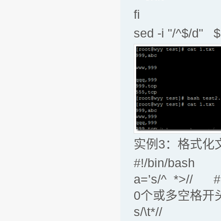
fi
sed -i "/^$/
实例3：格式化
#!/bin/bash
a=’s/^ *>/
0个或多空格开
s/\t*// #