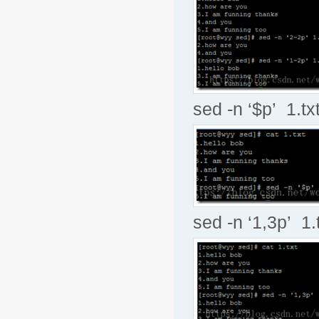
sed -n ‘$p’
sed -n ‘1,3p’