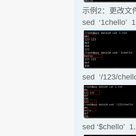
示例2：更改文
sed ‘1chello
sed ‘/123/ch
sed ‘$chello