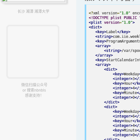
长沙 湘潭 湘潭大学
<?
xml version
=
"1.0"
 enc
<!DOCTYPE plist PUBLIC 
<plist
version
=
"1.0"
>
<dict>
<key>
Label
</key>
<string>
com.iie.week
<key>
ProgramArgument
<array>
<string>
/var/spo
</array>
<key>
StartCalendarIn
<array>
<dict>
<key>
Weekday
<integer>
3
</
<key>
Hour
</k
微信扫描公众号
<integer>
4
</
or 搜索nbnbls
<key>
Minute
<
感谢支持！
<integer>
0
</
</dict>
<dict>
<key>
Weekday
<integer>
6
</
<key>
Hour
</k
<integer>
4
</
<key>
Minute
<
<integer>
0
</
</dict>