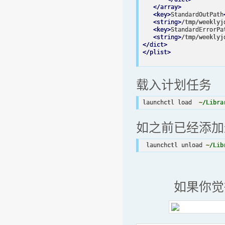
</array>
<key>
StandardOutPath
<string>
/tmp/weeklyj
<key>
StandardErrorPa
<string>
/tmp/weeklyj
</dict>
</plist>
载入计划任务
launchctl load  
~
/Libra
如之前已经添加过
 launchctl unload 
~
/Lib
如果你觉