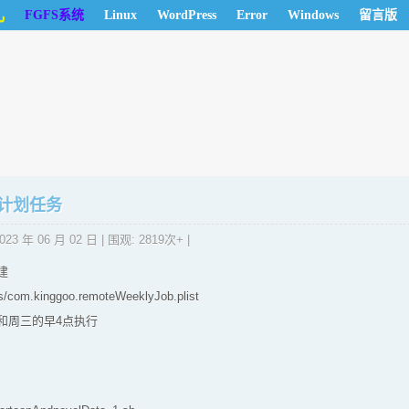
儿
FGFS系统
Linux
WordPress
Error
Windows
留言版
5 计划任务
023 年 06 月 02 日
| 围观: 2819次+ |
建
s/com.kinggoo.remoteWeeklyJob.plist
和周三的早4点执行