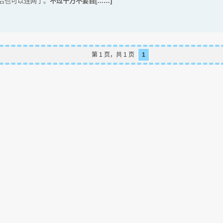
后也可以连网了。
不过千万不要自[……]
第 1 页，共 1 页
1