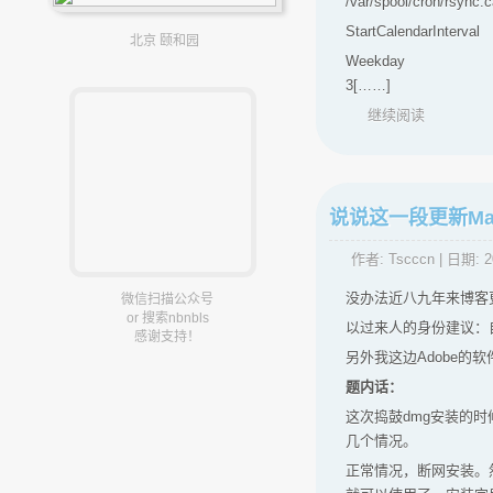
/var/spool/cron/rsync
StartCalendarInterval
北京 颐和园
Weekday
3[……]
继续阅读
说说这一段更新Mac
作者:
Tscccn
| 日期:
2
没办法近八九年来博客
微信扫描公众号
or 搜索nbnbls
以过来人的身份建议：
感谢支持！
另外我这边Adobe的
题内话：
这次捣鼓dmg安装的时候
几个情况。
正常情况，断网安装。然