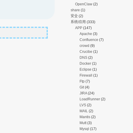
OpenClaw
(2)
share
(1)
安全
(2)
系统/应用
(333)
APP
(147)
Apache
(3)
Confluence
(7)
crowd
(9)
Crucibe
(1)
DNS
(2)
Docker
(1)
Eclipse
(1)
Firewall
(1)
Ftp
(7)
Git
(4)
JIRA
(24)
LoadRunner
(2)
LVS
(2)
MAIL
(2)
Mantis
(2)
Mutt
(3)
Mysql
(17)