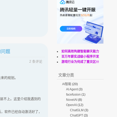
的问题
如何高效构建智能聊天能力
百万年薪实战级小程序开发
2 条评论
游戏行业为何成了重灾区!!!
文章分类
未来的规划。
AI智能
(20)
AI Agent
(3)
facefusion
(1)
种安装不上。这里介绍我遇到的
NovelAI
(8)
OpenAI
(12)
ChatGLM
(3)
成后，软件已经自动激活好了，
ChatGPT
(3)