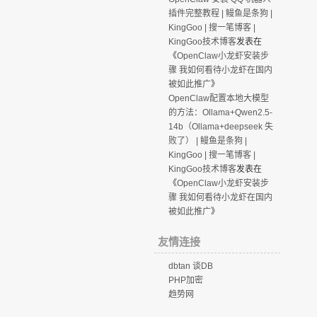
插件完整教程 | 鳗鱼是条狗 |
KingGoo | 搜一笔博客 |
KingGoo技术博客
发表在
《
OpenClaw小龙虾安装步
骤 我如何看待小龙虾在国内
被如此推广
》
OpenClaw配置本地大模型
的方法：Ollama+Qwen2.5-
14b（Ollama+deepseek 失
败了） | 鳗鱼是条狗 |
KingGoo | 搜一笔博客 |
KingGoo技术博客
发表在
《
OpenClaw小龙虾安装步
骤 我如何看待小龙虾在国内
被如此推广
》
友情连接
dbtan 谈DB
PHP加密
趋势网