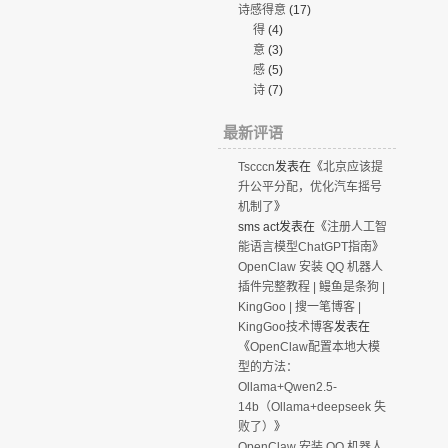
诗感得意
(17)
得
(4)
意
(3)
感
(5)
诗
(7)
最新评语
Tscccn
发表在《
北京应该提
升公平分配，优化汽车摇号
机制了
》
sms act
发表在《
注册人工智
能语言模型ChatGPT指南
》
OpenClaw 安装 QQ 机器人
插件完整教程 | 鳗鱼是条狗 |
KingGoo | 搜一笔博客 |
KingGoo技术博客
发表在
《
OpenClaw配置本地大模
型的方法：
Ollama+Qwen2.5-
14b（Ollama+deepseek 失
败了）
》
OpenClaw 安装 QQ 机器人