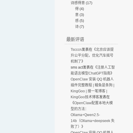
诗感得意
(17)
得
(4)
意
(3)
感
(5)
诗
(7)
最新评语
Tscccn
发表在《
北京应该提
升公平分配，优化汽车摇号
机制了
》
sms act
发表在《
注册人工智
能语言模型ChatGPT指南
》
OpenClaw 安装 QQ 机器人
插件完整教程 | 鳗鱼是条狗 |
KingGoo | 搜一笔博客 |
KingGoo技术博客
发表在
《
OpenClaw配置本地大模
型的方法：
Ollama+Qwen2.5-
14b（Ollama+deepseek 失
败了）
》
OpenClaw 安装 QQ 机器人