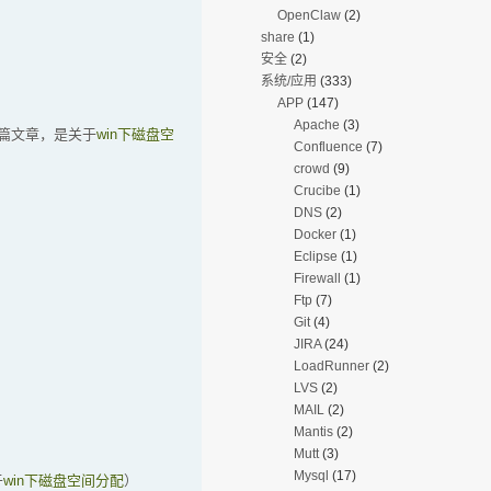
OpenClaw
(2)
share
(1)
安全
(2)
系统/应用
(333)
APP
(147)
Apache
(3)
篇文章，是关于
win下磁盘空
Confluence
(7)
crowd
(9)
Crucibe
(1)
DNS
(2)
Docker
(1)
Eclipse
(1)
Firewall
(1)
Ftp
(7)
Git
(4)
JIRA
(24)
LoadRunner
(2)
LVS
(2)
MAIL
(2)
Mantis
(2)
Mutt
(3)
Mysql
(17)
于
win下磁盘空间分配
）