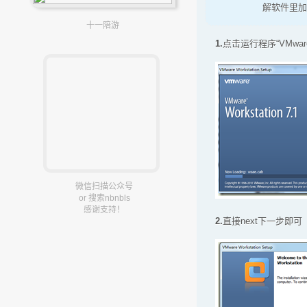
解软件里加
十一陪游
1.
点击运行程序“VMware-w
微信扫描公众号
or 搜索nbnbls
感谢支持！
2.
直接next下一步即可