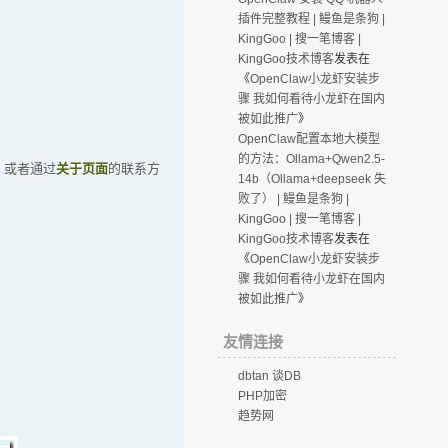
插件完整教程 | 鳗鱼是条狗 |
KingGoo | 搜一笔博客 |
KingGoo技术博客
发表在
《
OpenClaw小龙虾安装步
骤 我如何看待小龙虾在国内
被如此推广
》
OpenClaw配置本地大模型
的方法：Ollama+Qwen2.5-
F，或者通过
关于页面
的联系方
14b（Ollama+deepseek 失
败了） | 鳗鱼是条狗 |
KingGoo | 搜一笔博客 |
KingGoo技术博客
发表在
《
OpenClaw小龙虾安装步
骤 我如何看待小龙虾在国内
被如此推广
》
友情连接
dbtan 谈DB
PHP加密
趋势网