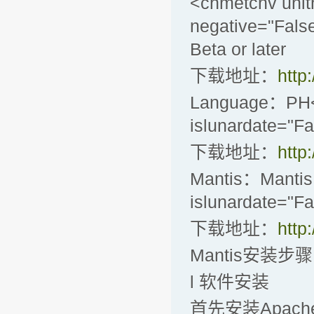
<chmetcnv unit
negative="Fals
Beta or later
下载地址：
http
Language：PH<c
islunardate="Fa
下载地址：
http
Mantis：Mantis 
islunardate="Fa
下载地址：
http
Mantis安装步骤
l 软件安装
首先安装Apache