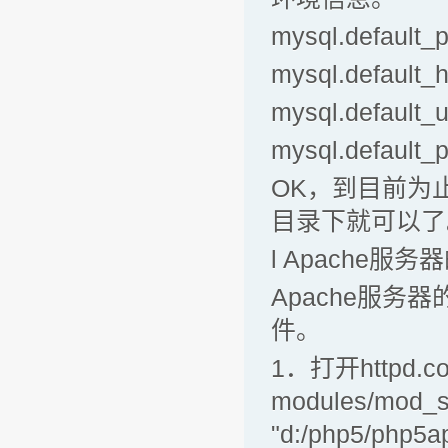
mysql.default_p
mysql.default_h
mysql.default_u
mysql.default_
OK，到目前为止，
目录下就可以了
l Apache服
Apache服务器
件。
1．打开httpd.co
modules/mod_
"d:/php5/php