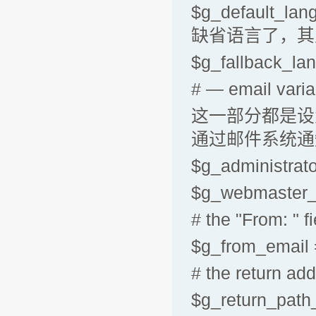
$g_default_la
缺省语言了，其
$g_fallback_l
# — email var
这一部分都是设
通过邮件系统通
$g_administrat
$g_webmaster_
# the "From: " f
$g_from_email
# the return ad
$g_return_path