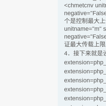
<chmetcnv unit
negative="Fal
个是控制最大上传文件
unitname="m" s
negative="Fal
证最大传载上限
4．接下来就是
extension=php_
extension=php_
extension=php_f
extension=php_
extension=php_