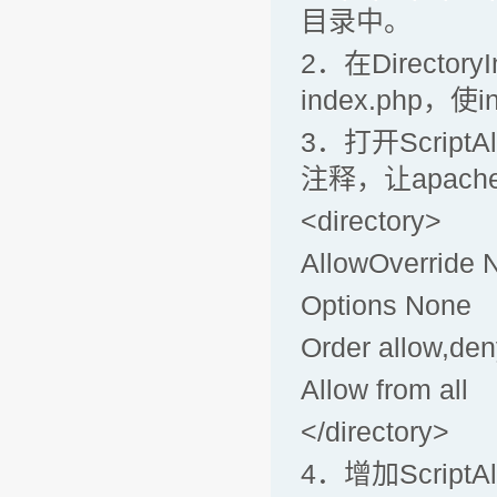
目录中。
2．在DirectoryI
index.php，
3．打开ScriptAlia
注释，让apac
<directory>
AllowOverride 
Options None
Order allow,de
Allow from all
</directory>
4．增加ScriptA