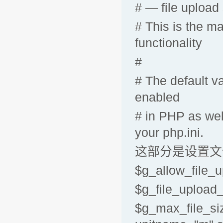
# — file uploa
# This is the ma
functionality
#
# The default v
enabled
# in PHP as wel
your php.ini.
这部分是设置文
$g_allow_fil
$g_file_uplo
$g_max_file