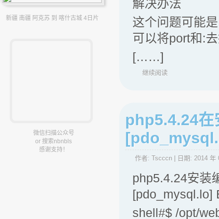
解决办法
新疆 南疆 阿克苏 到 喀什古城 4日片
这个问题可能是由于
可以将port和
[……]
继续阅读
php5.4.24
[pdo_mysql.l
微信扫描公众号
or 搜索nbnbls
感谢支持！
作者:
Tscccn
| 日期:
2014 年 
php5.4.24安
[pdo_mysql.lo] 
shell#$ /opt/we