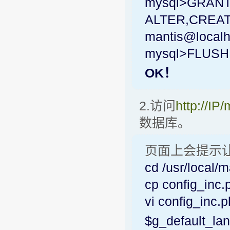
mysql>GRANT
ALTER,CREAT
mantis@localh
mysql>FLUSH
OK！
2.访问
http://IP
数据库。
页面上会提示让
cd /usr/lo
cp config_inc.
vi config_
$g_default