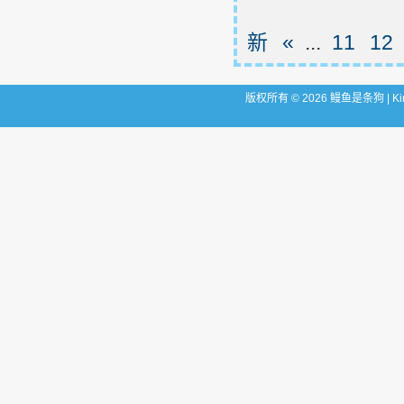
新
«
...
11
12
版权所有 © 2026 鳗鱼是条狗 | King