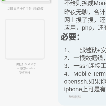
不给则换成Mone
沈阳 白塔 十月中旬 参加婚宴
昨夜无聊，合计i
网上搜了搜，还
应用，php，还
必要：
1、一部越狱+安装了
2、一根数据线
3、一ssh连接工具
微信扫描公众号
or 搜索nbnbls
4、Mobile T
感谢支持！
openssh,
iphone上可是有
继续阅读