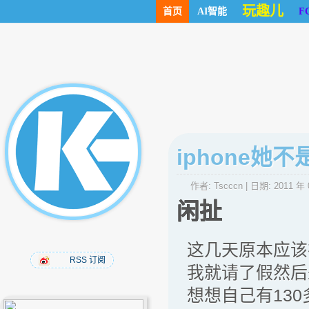
玩趣儿
首页
AI智能
F
iphone她不
作者:
Tscccn
| 日期:
2011 年 
闲扯
这几天原本应该
RSS 订阅
我就请了假然后
想想自己有13