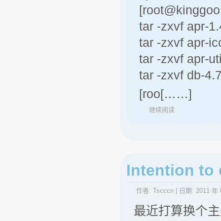
[root@kinggoo
tar -zxvf apr-1.
tar -zxvf apr-ic
tar -zxvf apr-ut
tar -zxvf db-4.7
[roo[……]
继续阅读
Intention t
作者:
Tscccn
| 日期:
2011 年 
最近打算换个主