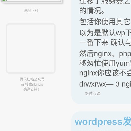
迁移了服务器之
的情况。
爨底下村
包括你使用其它
以为是默认wp
一番下来 确认
然后nginx、
移匆忙使用yum
nginx你应该
微信扫描公众号
drwxrwx— 3 ng
or 搜索nbnbls
感谢支持！
继续阅读
wordpre