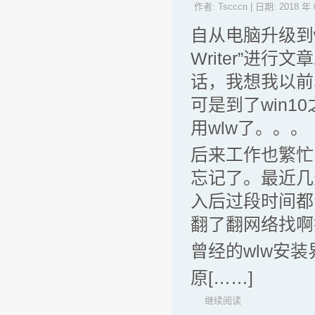
作者:
Tscccn
| 日期:
2018 年 
自从电脑升级到wi
Writer”进
话，我想我以前
可是到了win
用wlw了。。
后来工作也繁忙
忘记了。最近几
入后过段时间都
翻了翻网络找啊
曾经的wlw安装
原[……]
继续阅读