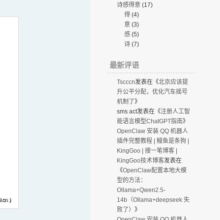
诗感得意
(17)
得
(4)
意
(3)
感
(5)
诗
(7)
最新评语
Tscccn
发表在《
北京应该提
升公平分配，优化汽车摇号
机制了
》
sms act
发表在《
注册人工智
能语言模型ChatGPT指南
》
OpenClaw 安装 QQ 机器人
插件完整教程 | 鳗鱼是条狗 |
KingGoo | 搜一笔博客 |
KingGoo技术博客
发表在
《
OpenClaw配置本地大模
型的方法：
Ollama+Qwen2.5-
14b（Ollama+deepseek 失
败了）
》
OpenClaw 安装 QQ 机器人