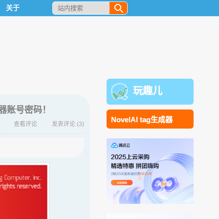
关于
玩趣儿
务器账号密码！
NovelAI tag生成器
查看评论
发表评论
(3)