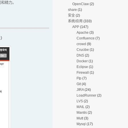
间和精力。
OpenClaw
(2)
share
(1)
安全
(2)
系统/应用
(333)
APP
(147)
Apache
(3)
z）
Confluence
(7)
crowd
(9)
Crucibe
(1)
DNS
(2)
Docker
(1)
Eclipse
(1)
Firewall
(1)
Ftp
(7)
Git
(4)
JIRA
(24)
LoadRunner
(2)
LVS
(2)
MAIL
(2)
Mantis
(2)
Mutt
(3)
Mysql
(17)