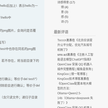
诗感得意
(17)
需要在hello后加上\ 表示hello为一
得
(4)
意
(3)
感
(5)
\hello中
诗
(7)
在同名的png图片，会询问是否覆
最新评语
Tscccn
发表在《
北京应该提
覆盖写）
升公平分配，优化汽车摇号
（若test中也存在同名的png图
机制了
》
sms act
发表在《
注册人工智
能语言模型ChatGPT指南
》
文件夹中；若不存在，将当前目录下的
OpenClaw 安装 QQ 机器人
插件完整教程 | 鳗鱼是条狗 |
KingGoo | 搜一笔博客 |
KingGoo技术博客
发表在
认；等价于del test\*）
《
OpenClaw配置本地大模
；删除前会进行确认；等价于del
型的方法：
Ollama+Qwen2.5-
所有doc文件（含只读文件；递归子目录
14b（Ollama+deepseek 失
败了）
》
OpenClaw 安装 QQ 机器人