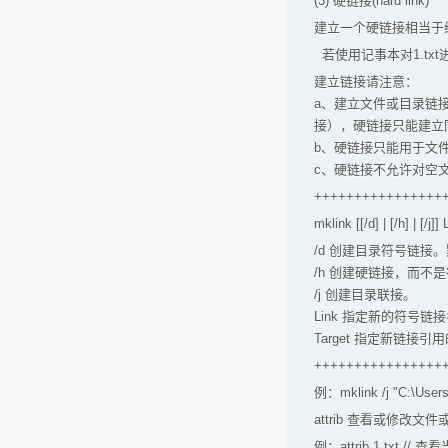
(3) 硬链接(hard link)
建立一个硬链接相当于给
若使用记事本对1.txt进
建立链接请注意：
a、建立文件或目录链接
接），硬链接只能建立
b、硬链接只能用于文
c、硬链接不允许对空
++++++++++++++++
mklink [[/d] | [/h] | [/j]]
/d 创建目录符号链接
/h 创建硬链接，而不
/j 创建目录联接。
Link 指定新的符号链
Target 指定新链接引
++++++++++++++++
例：mklink /j "C:\U
attrib 查看或修改
例：attrib 1.txt //