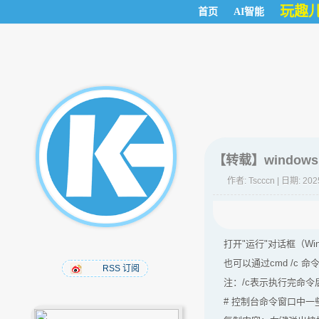
玩趣
首页
AI智能
【转载】windo
作者:
Tscccn
| 日期: 202
打开"运行"对话框（W
也可以通过cmd /c 命
RSS 订阅
注：/c表示执行完命令
# 控制台命令窗口中一