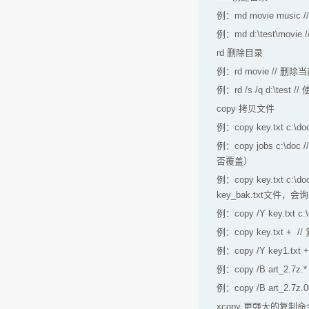
例：md movie musi
例：md d:\test\movie 
rd 删除目录
例：rd movie // 
例：rd /s /q d:
copy 拷贝文件
例：copy key.txt 
例：copy jobs c
否覆盖）
例：copy key.txt c
key_bak.txt文件，
例：copy /Y key.t
例：copy key.tx
例：copy /Y key1.t
例：copy /B art_2
例：copy /B art_2.7z
xcopy 更强大的复制命