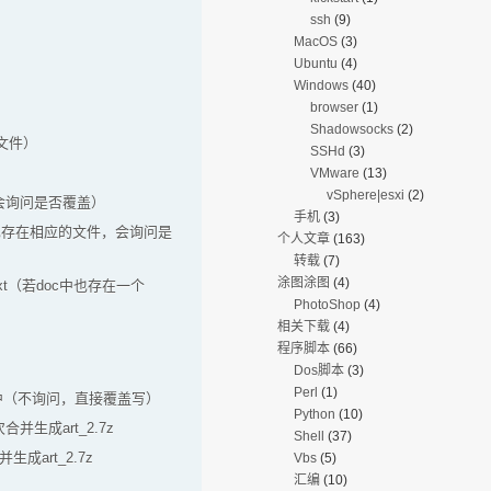
ssh
(9)
MacOS
(3)
Ubuntu
(4)
Windows
(40)
browser
(1)
Shadowsocks
(2)
和文件）
SSHd
(3)
VMware
(13)
vSphere|esxi
(2)
文件，会询问是否覆盖）
手机
(3)
oc中也存在相应的文件，会询问是
个人文章
(163)
转载
(7)
涂图涂图
(4)
ak.txt（若doc中也存在一个
PhotoShop
(4)
相关下载
(4)
程序脚本
(66)
Dos脚本
(3)
Perl
(1)
key.txt中（不询问，直接覆盖写）
Python
(10)
次合并生成art_2.7z
Shell
(37)
合并生成art_2.7z
Vbs
(5)
汇编
(10)