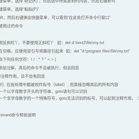
菜单，选择“标记(K)”，然后选中所需复制的内容，然后右键即可
菜单，选择“粘贴(P)”
ift，然后右键弹出快捷菜单，可以看到“在此处打开命令行窗口”
使用过的命令
\’，不要使用正斜杠’/’ 如：del d:\test2\file\my.txt
使用双引号将路径引起来 如：del "d:\program files\file\my.txt"
何字符：\ / : * ? " < > |
文件中添加注解，其后的命令不会被执行，但会回显
rem的注释作用，且不会有回显
, 在批处理中都被视作标号（label）, 而直接忽略其后的所有内容
个以字母数字开头的字符串，goto语句可以识别
个非字母数字的一个特殊符号，goto无法识别的标号，可以起到注释作用，:
看command命令帮助说明