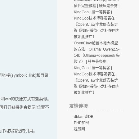
插件完整教程 | 鳗鱼是条狗 |
KingGoo | 搜一笔博客 |
KingGoo技术博客
发表在
《
OpenClaw小龙虾安装步
骤 我如何看待小龙虾在国内
被如此推广
》
OpenClaw配置本地大模型
的方法：Ollama+Qwen2.5-
14b（Ollama+deepseek 失
败了） | 鳗鱼是条狗 |
KingGoo | 搜一笔博客 |
KingGoo技术博客
发表在
symbolic link)和目录
《
OpenClaw小龙虾安装步
骤 我如何看待小龙虾在国内
被如此推广
》
win的快捷方式有些类似。
友情连接
再打开链接则会提示“位置不
dbtan 谈DB
PHP加密
趋势网
允许相对路径的引用。