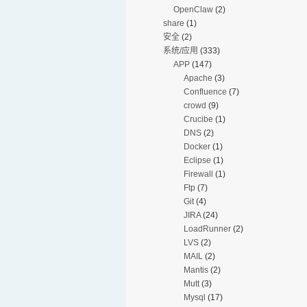
OpenClaw
(2)
share
(1)
安全
(2)
系统/应用
(333)
APP
(147)
Apache
(3)
Confluence
(7)
crowd
(9)
Crucibe
(1)
DNS
(2)
Docker
(1)
Eclipse
(1)
Firewall
(1)
Ftp
(7)
Git
(4)
JIRA
(24)
LoadRunner
(2)
LVS
(2)
MAIL
(2)
Mantis
(2)
Mutt
(3)
Mysql
(17)