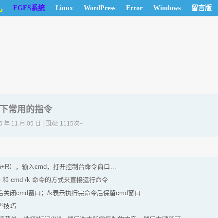
儿
FGFS系统
Linux
WordPress
Error
Windows
留言版
ws下常用的指令
5 年 11 月 05 日 | 围观: 1115次+
in+R），输入cmd，打开控制台命令窗口…
令 和 cmd /k 命令的方式来直接运行命令
后关闭cmd窗口；/k表示执行完命令后保留cmd窗口
些技巧