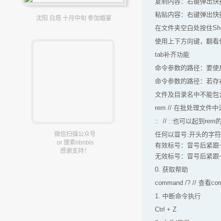
复制内容：右键弹出快捷
粘贴内容：右键弹出快捷
沈阳 白塔 十月中旬 参加婚宴
在文件夹空白处按住Sh
使用上下方向键，翻看
tab补齐功能
命令参数的路径：要使用反斜杠’
命令参数的路径：若存在空格，应
文件及目录名中不能包含下列任
rem // 在批处理
:: // ::也可以起到
微信扫描公众号
任何以冒号:开头的字符行
or 搜索nbnbls
有效标号：冒号后紧跟一
感谢支持！
无效标号：冒号后紧跟一
0. 获取帮助
command /? // 查
1. 中断命令执行
Ctrl + Z