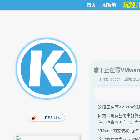
玩趣
首页
AI智能
意 | 正在写VMw
作者:
Tscccn
| 日期: 201
这段正在写VMware创
因为公司有些同事打算安
RSS 订阅
程，也算巩固自己，主
VMware的安装我已
这个教程呢大概分3部