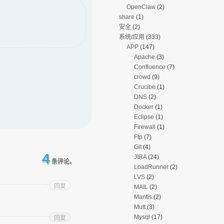
OpenClaw
(2)
share
(1)
安全
(2)
系统/应用
(333)
APP
(147)
Apache
(3)
Confluence
(7)
crowd
(9)
Crucibe
(1)
DNS
(2)
Docker
(1)
Eclipse
(1)
Firewall
(1)
Ftp
(7)
Git
(4)
4
JIRA
(24)
条评论。
LoadRunner
(2)
LVS
(2)
回复
MAIL
(2)
Mantis
(2)
Mutt
(3)
Mysql
(17)
回复