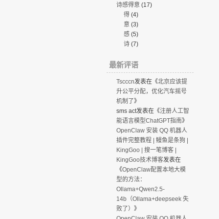
诗感得意
(17)
得
(4)
意
(3)
感
(5)
诗
(7)
最新评语
Tscccn
发表在《
北京应该提
升公平分配，优化汽车摇号
机制了
》
sms act
发表在《
注册人工智
能语言模型ChatGPT指南
》
OpenClaw 安装 QQ 机器人
插件完整教程 | 鳗鱼是条狗 |
KingGoo | 搜一笔博客 |
KingGoo技术博客
发表在
《
OpenClaw配置本地大模
型的方法：
Ollama+Qwen2.5-
14b（Ollama+deepseek 失
败了）
》
OpenClaw 安装 QQ 机器人