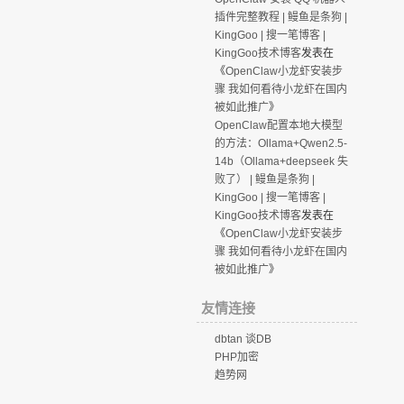
插件完整教程 | 鳗鱼是条狗 |
KingGoo | 搜一笔博客 |
KingGoo技术博客
发表在
《
OpenClaw小龙虾安装步
骤 我如何看待小龙虾在国内
被如此推广
》
OpenClaw配置本地大模型
的方法：Ollama+Qwen2.5-
14b（Ollama+deepseek 失
败了） | 鳗鱼是条狗 |
KingGoo | 搜一笔博客 |
KingGoo技术博客
发表在
《
OpenClaw小龙虾安装步
骤 我如何看待小龙虾在国内
被如此推广
》
友情连接
dbtan 谈DB
PHP加密
趋势网