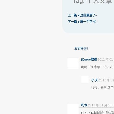
Tag:
个人文章
上一篇 ●
这段累屁了~
下一篇 ●
就一个字 忙
发表评论？
jQuery教程
2011 年 01
呵呵~~有意思~~试试去~
小 天
2011 年 01
哈哈，是啊 这
朽木
2011 年 01 月 13 
O(∩_∩)O哈哈哈~ 我