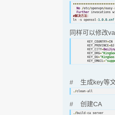
***********************
No
/
etc
/
openvpn
/
easy
-
Further
#解决方法：
ln 
-
s openssl
-
1.0
.
0.cnf
同样可以修改v
	KEY_COUNTRY
=
CN

	KEY_PROVINCE
=
BJ

	KEY_CITY
=
BeiJin
	KEY_ORG
=
"KingGo
	KEY_OU
=
"KingGoo
	KEY_EMAIL
=
"supp
# 生成key等
./
clean
-
all 
# 创建CA
./
build
-
ca server 