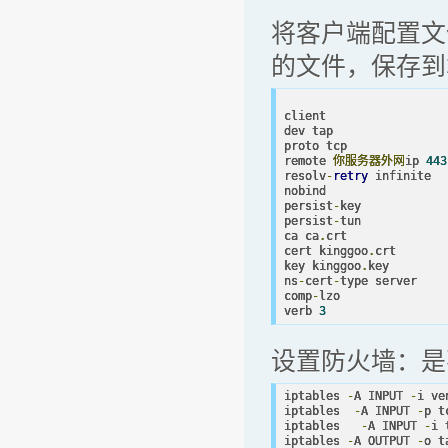
将客户端配置文件
的文件，保存到本地
client

dev tap

proto tcp

remote 
你服务器外网
ip 
443
resolv
-
retry
 infinite

nobind

persist
-
key

persist
-
tun

ca ca
.
crt

cert kinggoo
.
crt

key kinggoo
.
key

ns
-
cert
-
type server

comp
-
lzo

verb 
3
设置防火墙：是
iptables 
-
A INPUT 
-
i ve
iptables  
-
A INPUT 
-
p t
iptables   
-
A INPUT 
-
i 
iptables 
-
A OUTPUT 
-
o t