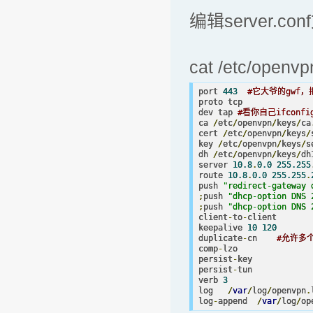
编辑server.co
cat /etc/openvpn
port 
443
#它大爷的gwf
proto tcp 

dev tap 
#看你自己ifcon
ca 
/
etc
/
openvpn
/
keys
/
ca
cert 
/
etc
/
openvpn
/
keys
/
key 
/
etc
/
openvpn
/
keys
/
s
dh 
/
etc
/
openvpn
/
keys
/
dh
server 
10.8
.
0.0
255.255
route 
10.8
.
0.0
255.255
.
push 
"redirect-gateway 
;
push 
"dhcp-option DNS 
;
push 
"dhcp-option DNS 
client
-
to
-
client

keepalive 
10
120
duplicate
-
cn    
#允许多
comp
-
lzo 

persist
-
key 

persist
-
tun 

verb 
3
log   
/
var
/
log
/
openvpn
.
log
-
append  
/
var
/
log
/
op