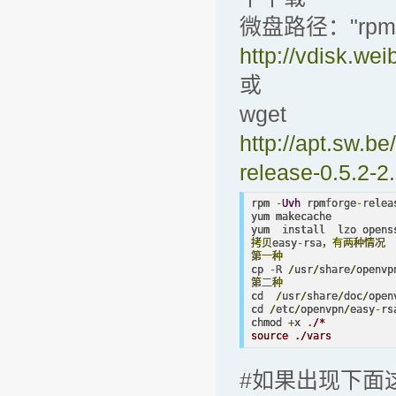
微盘路径："rpmforge
http://vdisk.w
或
wget
http://apt.sw.b
release-0.5.2-2
rpm 
-
Uvh
 rpmforge
-
relea
yum makecache

yum  install  lzo opens
拷贝
easy
-
rsa
，有两种情况
第一种
cp 
-
R 
/
usr
/
share
/
openvp
第二种
cd  
/
usr
/
share
/
doc
/
open
cd 
/
etc
/
openvpn
/
easy
-
rs
chmod 
+
x 
.
/*

source ./vars
#如果出现下面