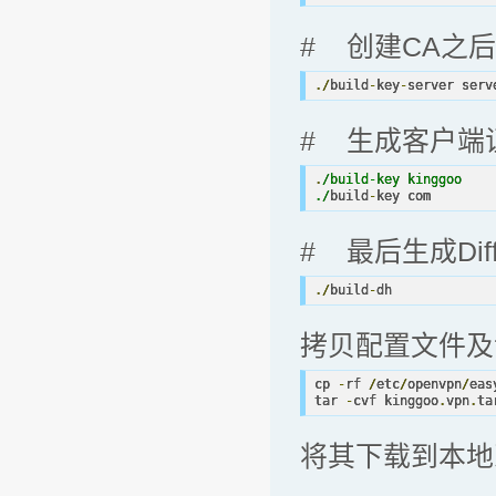
# 创建CA之
./
build
-
key
-
server serv
# 生成客户端
.
/build-key kinggoo 

./
build
-
key com 
# 最后生成Diff
./
build
-
dh 
拷贝配置文件及
cp 
-
rf 
/
etc
/
openvpn
/
eas
tar 
-
cvf kinggoo
.
vpn
.
ta
将其下载到本地改