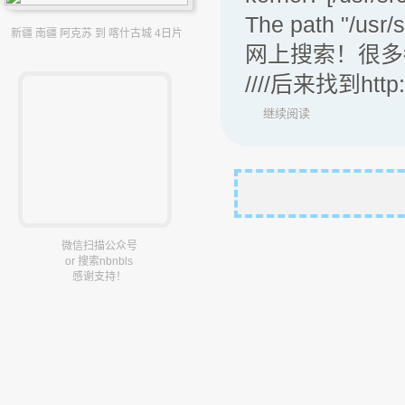
The path "/usr/s
新疆 南疆 阿克苏 到 喀什古城 4日片
网上搜索！很多
////后来找到http:
继续阅读
微信扫描公众号
or 搜索nbnbls
感谢支持！