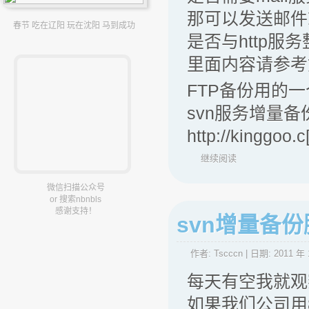
那可以发送邮件
春节 吃在辽阳 玩在沈阳 马到成功
是否与http服
里面内容请参考
FTP备份用的一个She
svn服务增量备份脚本,
http://kinggoo.
继续阅读
微信扫描公众号
or 搜索nbnbls
感谢支持！
svn增量备份脚本 
作者:
Tscccn
| 日期:
2011 年 
每天有空我就观
如果我们公司用