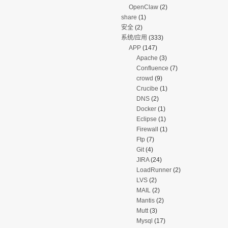
OpenClaw
(2)
share
(1)
安全
(2)
系统/应用
(333)
APP
(147)
Apache
(3)
Confluence
(7)
crowd
(9)
Crucibe
(1)
DNS
(2)
Docker
(1)
Eclipse
(1)
Firewall
(1)
Ftp
(7)
Git
(4)
JIRA
(24)
LoadRunner
(2)
LVS
(2)
MAIL
(2)
Mantis
(2)
Mutt
(3)
Mysql
(17)