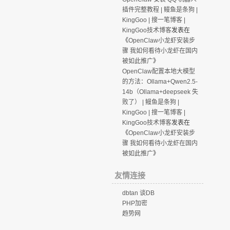
插件完整教程 | 鳗鱼是条狗 |
KingGoo | 搜一笔博客 |
KingGoo技术博客
发表在
《
OpenClaw小龙虾安装步
骤 我如何看待小龙虾在国内
被如此推广
》
OpenClaw配置本地大模型
的方法：Ollama+Qwen2.5-
14b（Ollama+deepseek 失
败了） | 鳗鱼是条狗 |
KingGoo | 搜一笔博客 |
KingGoo技术博客
发表在
《
OpenClaw小龙虾安装步
骤 我如何看待小龙虾在国内
被如此推广
》
友情连接
dbtan 谈DB
PHP加密
趋势网