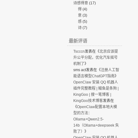
诗感得意
(17)
得
(4)
意
(3)
感
(5)
诗
(7)
最新评语
Tscccn
发表在《
北京应该提
升公平分配，优化汽车摇号
机制了
》
sms act
发表在《
注册人工智
能语言模型ChatGPT指南
》
OpenClaw 安装 QQ 机器人
插件完整教程 | 鳗鱼是条狗 |
KingGoo | 搜一笔博客 |
KingGoo技术博客
发表在
《
OpenClaw配置本地大模
型的方法：
Ollama+Qwen2.5-
14b（Ollama+deepseek 失
败了）
》
OpenClaw 安装 QQ 机器人