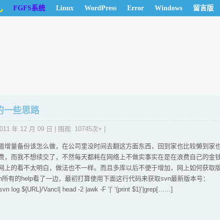
儿
FGFS系统
Linux
WordPress
Error
Windows
留言版
的一些思路
011 年 12 月 09 日
| 围观: 10745次+ |
道增量备份该怎么做，在公司里没时间去翻这方面东西，回到家也比较懒到家
费，而我不想续交了，不然每天都耗在网络上不做实事实在是在浪费自己的金
网上的看不太明白，做法也不一样。而且多库以后不便于增加，网上如何获取
n所有的help看了一边，最初打算使用下面这行代码来获取svn最新版本号：
og ${URL}/Vancl| head -2 |awk -F ‘|’ ‘{print $1}’|grep[……]