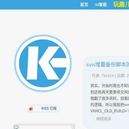
玩趣
首页
AI智能
svn增量备份脚本
作者:
Tscccn
| 日期:
2
其实，开始时我也不知
到还有两天要要续交网
我翻了很多资料，但看
的逻辑。所以我就把sv
RSS 订阅
VANCL_OLD_BUILD=`svn l
继续阅读