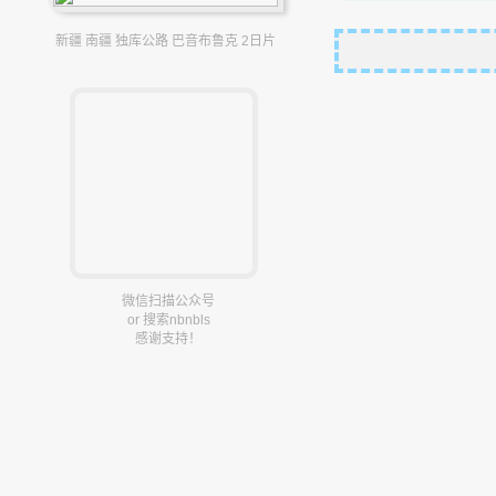
新疆 南疆 独库公路 巴音布鲁克 2日片
微信扫描公众号
or 搜索nbnbls
感谢支持！