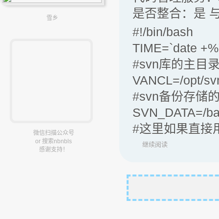
是否整合：是 与
雪乡
#!/bin/bash
TIME=`date +
#svn库的主
VANCL=/opt/svn
#svn备份存
SVN_DATA=/bac
#这里如果直接用s
微信扫描公众号
or 搜索nbnbls
继续阅读
感谢支持！