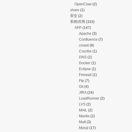
OpenClaw
(2)
share
(1)
安全
(2)
系统/应用
(333)
APP
(147)
Apache
(3)
Confluence
(7)
crowd
(9)
Crucibe
(1)
DNS
(2)
Docker
(1)
Eclipse
(1)
Firewall
(1)
Ftp
(7)
Git
(4)
JIRA
(24)
LoadRunner
(2)
LVS
(2)
MAIL
(2)
Mantis
(2)
Mutt
(3)
Mysql
(17)