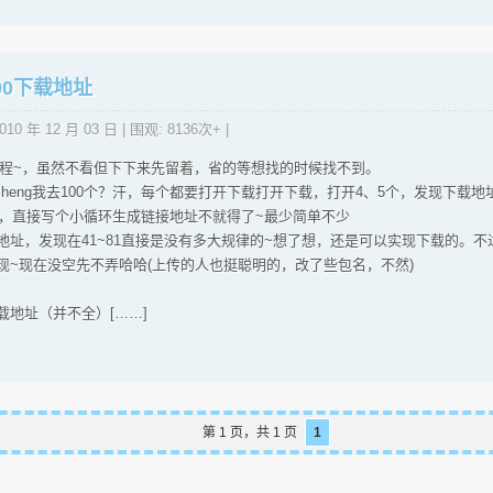
P100下载地址
010 年 12 月 03 日
| 围观: 8136次+ |
的教程~，虽然不看但下下来先留着，省的等想找的时候找不到。
injiaocheng我去100个？汗，每个都要打开下载打开下载，打开4、5个，发现下
了，直接写个小循环生成链接地址不就得了~最少简单不少
址，发现在41~81直接是没有多大规律的~想了想，还是可以实现下载的。不过太
现~现在没空先不弄哈哈(上传的人也挺聪明的，改了些包名，不然)
载地址（并不全）[……]
第 1 页，共 1 页
1