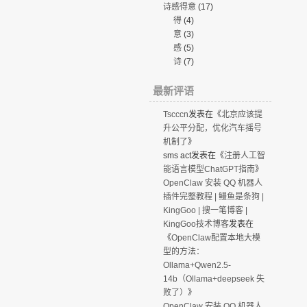
诗感得意
(17)
得
(4)
意
(3)
感
(5)
诗
(7)
最新评语
Tscccn
发表在《
北京应该提
升公平分配，优化汽车摇号
机制了
》
sms act
发表在《
注册人工智
能语言模型ChatGPT指南
》
OpenClaw 安装 QQ 机器人
插件完整教程 | 鳗鱼是条狗 |
KingGoo | 搜一笔博客 |
KingGoo技术博客
发表在
《
OpenClaw配置本地大模
型的方法：
Ollama+Qwen2.5-
14b（Ollama+deepseek 失
败了）
》
OpenClaw 安装 QQ 机器人