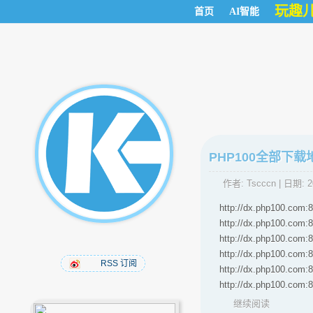
玩趣
首页
AI智能
PHP100全部下载
作者:
Tscccn
| 日期:
2
http://dx.php100.com:8
http://dx.php100.com:8
http://dx.php100.com:8
http://dx.php100.com:8
RSS 订阅
http://dx.php100.com:8
http://dx.php100.com
继续阅读