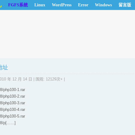
儿
FGFS系统
Linux
WordPress
Error
Windows
留言版
地址
010 年 12 月 14 日
| 围观: 12129次+ |
8/php100-1.rar
8/php100-2.rar
8/php100-3.rar
8/php100-4.rar
8/php100-5.rar
:88/p[……]