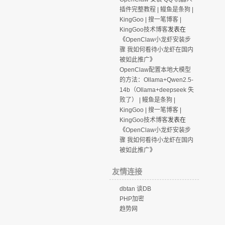
插件完整教程 | 鳗鱼是条狗 |
KingGoo | 搜一笔博客 |
KingGoo技术博客
发表在
《
OpenClaw小龙虾安装步
骤 我如何看待小龙虾在国内
被如此推广
》
OpenClaw配置本地大模型
的方法：Ollama+Qwen2.5-
14b（Ollama+deepseek 失
败了） | 鳗鱼是条狗 |
KingGoo | 搜一笔博客 |
KingGoo技术博客
发表在
《
OpenClaw小龙虾安装步
骤 我如何看待小龙虾在国内
被如此推广
》
友情连接
dbtan 谈DB
PHP加密
趋势网