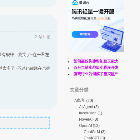
2 条评论
载地址有规律，我笑了~在一看左
如何高效构建智能聊天能力
百万年薪实战级小程序开发
多了~不过shell现在也很
游戏行业为何成了重灾区!!!
文章分类
AI智能
(20)
AI Agent
(3)
facefusion
(1)
NovelAI
(8)
OpenAI
(12)
ChatGLM
(3)
ChatGPT
(3)