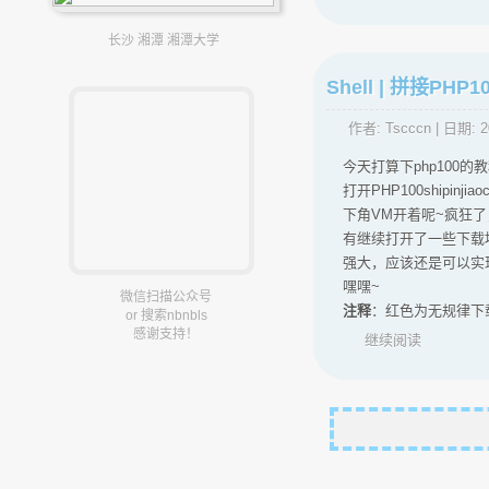
长沙 湘潭 湘潭大学
Shell | 拼接PH
作者:
Tscccn
| 日期:
2
今天打算下php100
打开PHP100ship
下角VM开着呢~疯狂
有继续打开了一些下载地
强大，应该还是可以实
嘿嘿~
微信扫描公众号
注释
：红色为无规律下
or 搜索nbnbls
感谢支持！
继续阅读