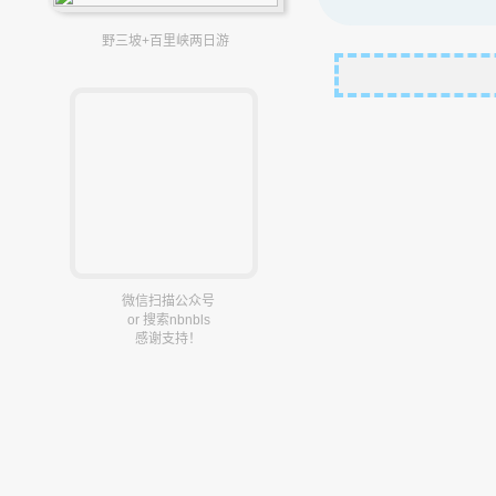
野三坡+百里峡两日游
微信扫描公众号
or 搜索nbnbls
感谢支持！