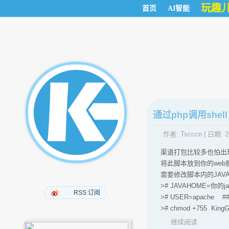
玩趣
首页
AI智能
通过php调用she
作者:
Tscccn
| 日期:
2
渠道打包比较多也怕出
将此脚本放到你的we
需要修改脚本内的JAV
># JAVAHOME=你的java路
RSS 订阅
># USER=apache
># chmod +755 King
继续阅读