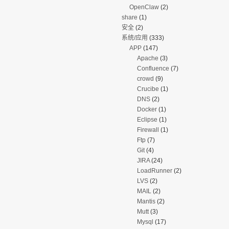
OpenClaw
(2)
share
(1)
安全
(2)
系统/应用
(333)
APP
(147)
Apache
(3)
Confluence
(7)
crowd
(9)
Crucibe
(1)
DNS
(2)
Docker
(1)
Eclipse
(1)
Firewall
(1)
Ftp
(7)
Git
(4)
JIRA
(24)
LoadRunner
(2)
LVS
(2)
MAIL
(2)
Mantis
(2)
Mutt
(3)
Mysql
(17)