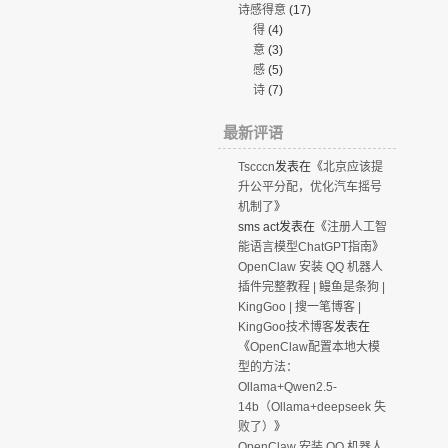
诗感得意
(17)
得
(4)
意
(3)
感
(5)
诗
(7)
最新评语
Tscccn
发表在《
北京应该提
升公平分配，优化汽车摇号
机制了
》
sms act
发表在《
注册人工智
能语言模型ChatGPT指南
》
OpenClaw 安装 QQ 机器人
插件完整教程 | 鳗鱼是条狗 |
KingGoo | 搜一笔博客 |
KingGoo技术博客
发表在
《
OpenClaw配置本地大模
型的方法：
Ollama+Qwen2.5-
14b（Ollama+deepseek 失
败了）
》
OpenClaw 安装 QQ 机器人