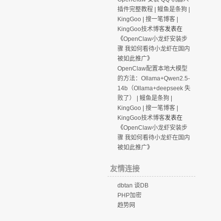
插件完整教程 | 鳗鱼是条狗 |
KingGoo | 搜一笔博客 |
KingGoo技术博客
发表在
《
OpenClaw小龙虾安装步
骤 我如何看待小龙虾在国内
被如此推广
》
OpenClaw配置本地大模型
的方法：Ollama+Qwen2.5-
14b（Ollama+deepseek 失
败了） | 鳗鱼是条狗 |
KingGoo | 搜一笔博客 |
KingGoo技术博客
发表在
《
OpenClaw小龙虾安装步
骤 我如何看待小龙虾在国内
被如此推广
》
友情连接
dbtan 谈DB
PHP加密
趋势网