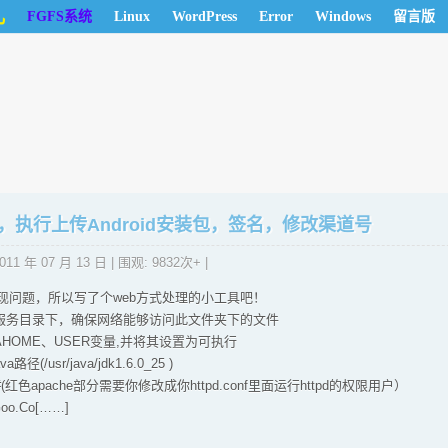
儿
FGFS系统
Linux
WordPress
Error
Windows
留言版
ll，执行上传Android安装包，签名，修改渠道号
011 年 07 月 13 日
| 围观: 9832次+ |
现问题，所以写了个web方式处理的小工具吧！
b服务目录下，确保网络能够访问此文件夹下的文件
AHOME、USER变量,并将其设置为可执行
径(/usr/java/jdk1.6.0_25 )
 ##(红色apache部分需要你修改成你httpd.conf里面运行httpd的权限用户）
Goo.Co[……]