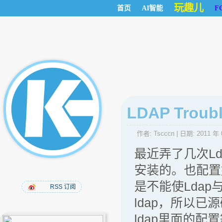
玩趣儿
首页
AI智能
F
LDAP Troub
作者:
Tscccn
| 日期:
2011 年 
最近弄了几次Lda
安装的。也配置
是不能使Ldap
RSS 订阅
ldap，所以已
ldap里面的