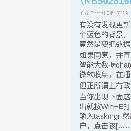
（KB50281
作者:
Tscccn
| 日期:
2023 年 
有没有发现更新
个蓝色的背景，
竟然是要把数据
如果同意，并直
智能大数据ch
微软收集，在通
但正所谓上有政
当你出现下面这个
出就按Win+E
输入taskmg
户
，点击该[……