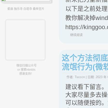
以下是之前处理
蓟县 独乐寺 白塔寺 桑梓豆片
教你解决掉win
https://kinggo
继续阅读
这个方法彻底
流氓行为(微
微信扫描公众号
or 搜索nbnbls
感谢支持！
作者:
Tscccn
| 日期:
2023 年 
建议看下留言。
大家尽量多去操
可以随便按的。