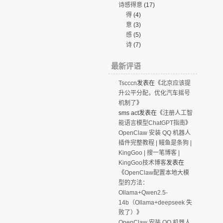
诗感得意
(17)
得
(4)
意
(3)
感
(5)
诗
(7)
最新评语
Tscccn
发表在《
北京应该提
升公平分配，优化汽车摇号
机制了
》
sms act
发表在《
注册人工智
能语言模型ChatGPT指南
》
OpenClaw 安装 QQ 机器人
插件完整教程 | 鳗鱼是条狗 |
KingGoo | 搜一笔博客 |
KingGoo技术博客
发表在
《
OpenClaw配置本地大模
型的方法：
Ollama+Qwen2.5-
14b（Ollama+deepseek 失
败了）
》
OpenClaw 安装 QQ 机器人