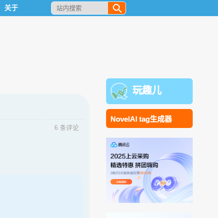
关于
玩趣儿
NovelAI tag生成器
6 条评论
；