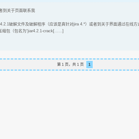
者到关于页面联系我
r4.2.1破解文件及破解程序（应该是真针对jira 4.*）或者到关于界面通过在
包名为“jiar4.2.1-crack[……]
第 1 页，共 1 页
1