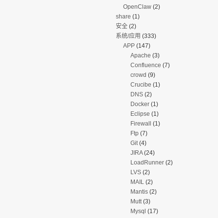
OpenClaw
(2)
share
(1)
安全
(2)
系统/应用
(333)
APP
(147)
Apache
(3)
Confluence
(7)
crowd
(9)
Crucibe
(1)
DNS
(2)
Docker
(1)
Eclipse
(1)
Firewall
(1)
Ftp
(7)
Git
(4)
JIRA
(24)
LoadRunner
(2)
LVS
(2)
MAIL
(2)
Mantis
(2)
Mutt
(3)
Mysql
(17)