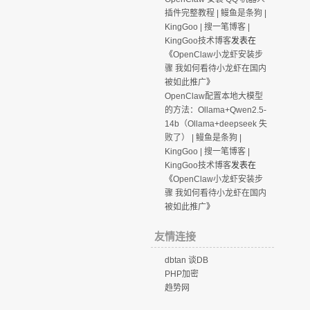
插件完整教程 | 鳗鱼是条狗 |
KingGoo | 搜一笔博客 |
KingGoo技术博客
发表在
《
OpenClaw小龙虾安装步
骤 我如何看待小龙虾在国内
被如此推广
》
OpenClaw配置本地大模型
的方法：Ollama+Qwen2.5-
14b（Ollama+deepseek 失
败了） | 鳗鱼是条狗 |
KingGoo | 搜一笔博客 |
KingGoo技术博客
发表在
《
OpenClaw小龙虾安装步
骤 我如何看待小龙虾在国内
被如此推广
》
友情连接
dbtan 谈DB
PHP加密
趋势网