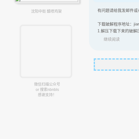
有问题请给我发邮件或
沈阳中街 醋喷鸡架
下载破解程序地址：jia
1.解压下载下来的破解压缩包（
继续阅读
微信扫描公众号
or 搜索nbnbls
感谢支持！