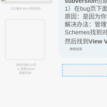
subversion
也就
1）在bug页下
乌兰察布 包头 呼和浩特
原因：是因为你没
解决办法：管理员登陆–
Schemes找
然后找到
View 
继续阅读
微信扫描公众号
or 搜索nbnbls
感谢支持！