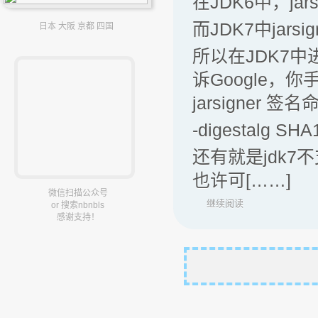
在JDK6中，ja
而JDK7中jar
日本 大阪 京都 四国
所以在JDK7
诉Google
jarsigner
-digestalg SHA
还有就是jdk
也许可[……]
微信扫描公众号
继续阅读
or 搜索nbnbls
感谢支持！