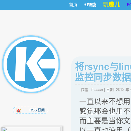
玩趣儿
首页
AI智能
F
将rsync与l
监控同步数据
作者:
Tscccn
| 日期:
2013 年 
一直以来不想用r
感觉那会也用不
RSS 订阅
而主要是当你文
以一直也没用（