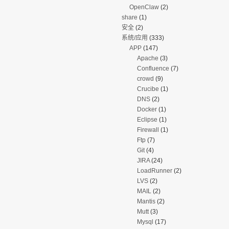
OpenClaw
(2)
share
(1)
安全
(2)
系统/应用
(333)
APP
(147)
Apache
(3)
Confluence
(7)
crowd
(9)
Crucibe
(1)
DNS
(2)
Docker
(1)
Eclipse
(1)
Firewall
(1)
Ftp
(7)
Git
(4)
JIRA
(24)
LoadRunner
(2)
LVS
(2)
MAIL
(2)
Mantis
(2)
Mutt
(3)
Mysql
(17)