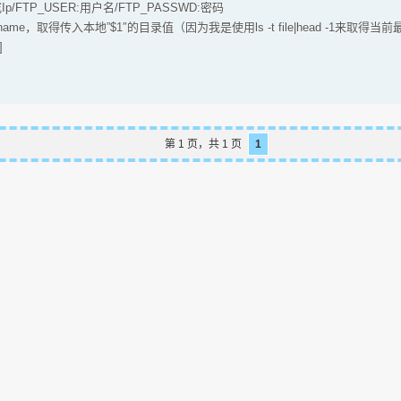
或Ip/FTP_USER:用户名/FTP_PASSWD:密码
rname，取得传入本地”$1″的目录值（因为我是使用ls -t file|head -1来取
]
第 1 页，共 1 页
1