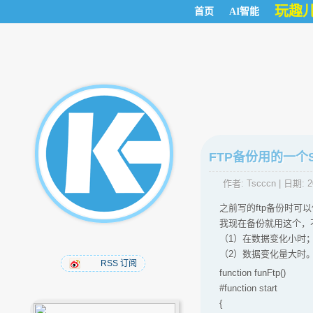
玩趣
首页
AI智能
FTP备份用的一个S
作者:
Tscccn
| 日期:
2
之前写的ftp备份时可以
我现在备份就用这个，
（1）在数据变化小时
（2）数据变化量大时
RSS 订阅
function funFtp()
#function start
{