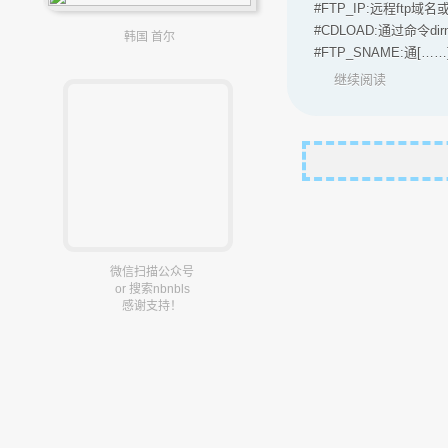
#FTP_IP:远程ftp域名
#CDLOAD:通过命令di
韩国 首尔
#FTP_SNAME:通[……
继续阅读
微信扫描公众号
or 搜索nbnbls
感谢支持！