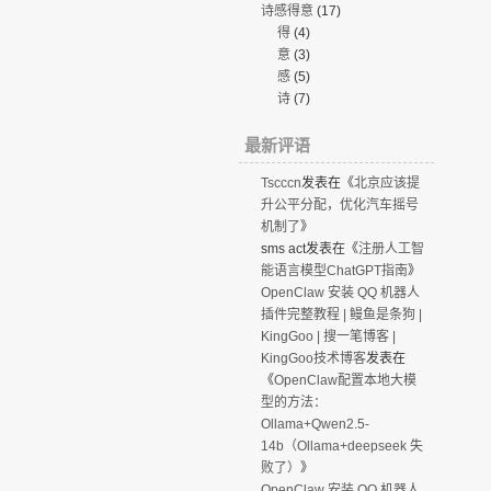
诗感得意
(17)
得
(4)
意
(3)
感
(5)
诗
(7)
最新评语
Tscccn
发表在《
北京应该提
升公平分配，优化汽车摇号
机制了
》
sms act
发表在《
注册人工智
能语言模型ChatGPT指南
》
OpenClaw 安装 QQ 机器人
插件完整教程 | 鳗鱼是条狗 |
KingGoo | 搜一笔博客 |
KingGoo技术博客
发表在
《
OpenClaw配置本地大模
型的方法：
Ollama+Qwen2.5-
14b（Ollama+deepseek 失
败了）
》
OpenClaw 安装 QQ 机器人