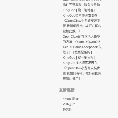
插件完整教程 | 鳗鱼是条狗 |
KingGoo | 搜一笔博客 |
KingGoo技术博客
发表在
《
OpenClaw小龙虾安装步
骤 我如何看待小龙虾在国内
被如此推广
》
OpenClaw配置本地大模型
的方法：Ollama+Qwen2.5-
14b（Ollama+deepseek 失
败了） | 鳗鱼是条狗 |
KingGoo | 搜一笔博客 |
KingGoo技术博客
发表在
《
OpenClaw小龙虾安装步
骤 我如何看待小龙虾在国内
被如此推广
》
友情连接
dbtan 谈DB
PHP加密
趋势网