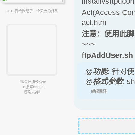
installvsftpdcon
Acl(Access C
2013真给我起了一个天大的好头
acl.htm
注意：使用此脚
~~~
ftpAddUser.s
@
功能
: 针对
@
格式参数
: s
微信扫描公众号
or 搜索nbnbls
继续阅读
感谢支持！