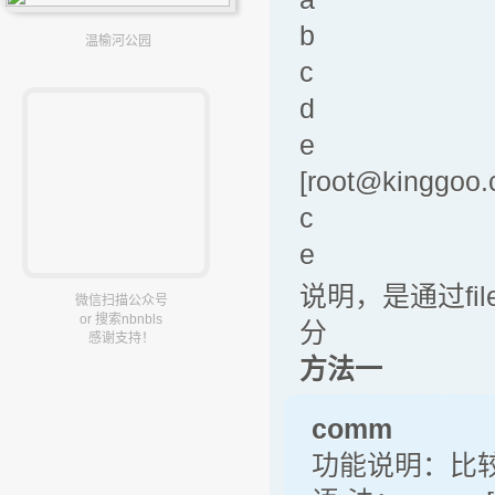
b
温榆河公园
c
d
e
[root@kinggoo.c
c
e
说明，是通过file
微信扫描公众号
or 搜索nbnbls
分
感谢支持！
方法一
comm
功能说明：比