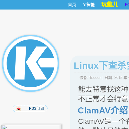
玩趣儿
首页
AI智能
F
Linux下查杀安
作者:
Tscccn
| 日期:
2015 年 
能去特意找这种
不正常才会特意
ClamAV介绍
RSS 订阅
ClamAV是