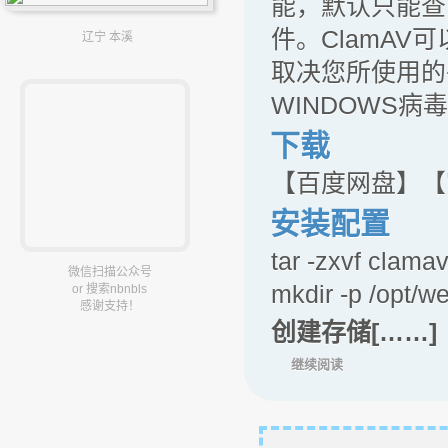
能，默认只能查
件。ClamA
辽宁 本溪
取决您所使用的
WINDOWS
下载
【百度网盘】【
安装配置
tar -zxvf clamav
微信扫描公众号
mkdir -p /opt/w
or 搜索nbnbls
感谢支持！
创建存储[……]
继续阅读