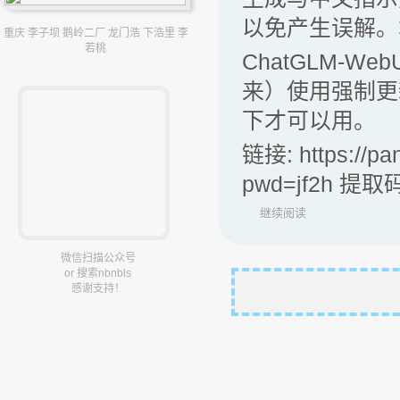
以免产生误解。本
重庆 李子坝 鹅岭二厂 龙门浩 下浩里 李
若桃
ChatGLM-W
来）使用强制更
下才可以用。
链接: https://p
pwd=jf2h 提取码
继续阅读
微信扫描公众号
or 搜索nbnbls
感谢支持！