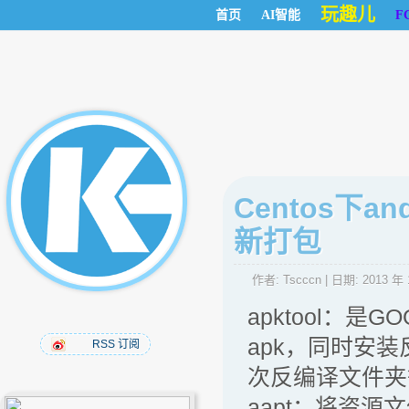
玩趣儿
首页
AI智能
F
Centos下a
新打包
作者:
Tscccn
| 日期:
2013 年 
apktool：
apk，同时安装反
RSS 订阅
次反编译文件夹
aapt：将资