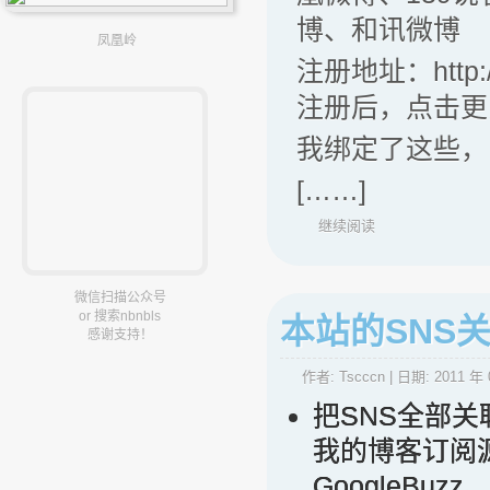
博、和讯微博
凤凰岭
注册地址：http://
注册后，点击更
我绑定了这些，F
[……]
继续阅读
微信扫描公众号
or 搜索nbnbls
本站的SNS
感谢支持！
作者:
Tscccn
| 日期:
2011 年 
把SNS全部关
我的博客订阅源：htt
GoogleB