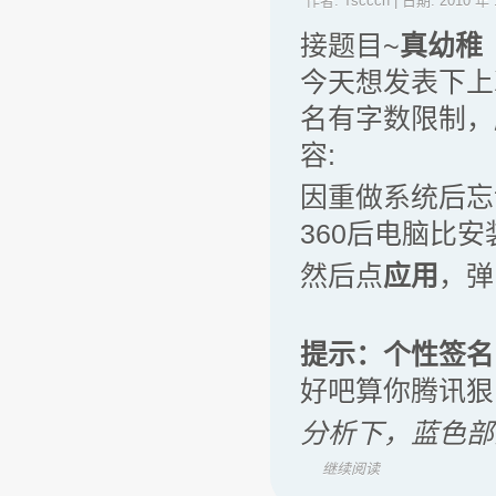
作者:
Tscccn
| 日期:
2010 年 
接题目~
真幼稚
今天想发表下上
名有字数限制，
容:
因重做系统后忘
360后电脑比安
然后点
应用
，弹
提示：
个性签名
好吧算你腾讯狠
分析下，蓝色部
继续阅读