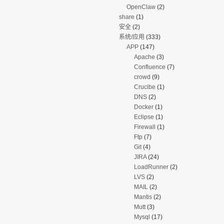
OpenClaw
(2)
share
(1)
安全
(2)
系统/应用
(333)
APP
(147)
Apache
(3)
Confluence
(7)
crowd
(9)
Crucibe
(1)
DNS
(2)
Docker
(1)
Eclipse
(1)
Firewall
(1)
Ftp
(7)
Git
(4)
JIRA
(24)
LoadRunner
(2)
LVS
(2)
MAIL
(2)
Mantis
(2)
Mutt
(3)
Mysql
(17)