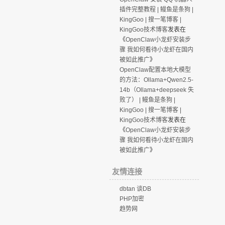
插件完整教程 | 鳗鱼是条狗 |
KingGoo | 搜一笔博客 |
KingGoo技术博客
发表在
《
OpenClaw小龙虾安装步
骤 我如何看待小龙虾在国内
被如此推广
》
OpenClaw配置本地大模型
的方法：Ollama+Qwen2.5-
14b（Ollama+deepseek 失
败了） | 鳗鱼是条狗 |
KingGoo | 搜一笔博客 |
KingGoo技术博客
发表在
《
OpenClaw小龙虾安装步
骤 我如何看待小龙虾在国内
被如此推广
》
友情连接
dbtan 谈DB
PHP加密
趋势网