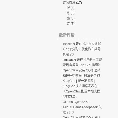
诗感得意
(17)
得
(4)
意
(3)
感
(5)
诗
(7)
最新评语
Tscccn
发表在《
北京应该提
升公平分配，优化汽车摇号
机制了
》
sms act
发表在《
注册人工智
能语言模型ChatGPT指南
》
OpenClaw 安装 QQ 机器人
插件完整教程 | 鳗鱼是条狗 |
KingGoo | 搜一笔博客 |
KingGoo技术博客
发表在
《
OpenClaw配置本地大模
型的方法：
Ollama+Qwen2.5-
14b（Ollama+deepseek 失
败了）
》
OpenClaw 安装 QQ 机器人