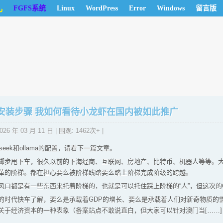
儿
FGFS系统
Linux
WordPress
Error
Windows
留言版
龙虾安装步骤 我如何看待小龙虾在国内被如此推广
026 年 03 月 11 日
| 围观: 1462次+ |
seek和ollama的配置，请看下一篇文章。
脚步甩下车，很久以前的下海经商、互联网、房地产、比特币、机器人等等。
革的阶梯。都在担心要么被阶梯践踏要么踏上阶梯完成阶级的跨越。
口都是有一些东西来托着阶梯的，也就是可以托住踩上阶梯的“人”，但这次的Op
的时代快车了解，要么是承载着GDP的增长、要么是承载着人们对新奇物质的
关于经济资本的一种表象（备案站点不敢说直白，但大家可以针对澳门当[……]