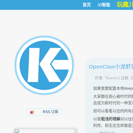
玩趣
首页
AI智能
OpenClaw小
作者:
Tscccn
| 日期:
2
如果需要配置本地deep
大家都在担心被时代的
会成为新时代的一种变
但可以看看以往的所有风
RSS 订阅
以我
粗浅的理解
对以往
利性、但无论怎样都是