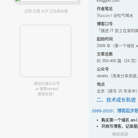
kinggoo.com
作者笔名
辽阳 灯塔 大厅 辽东商业城
Tscccn / @吐气喝水
博客口号
「描述 IT 民工在家
起始时间
2009 年（第一个域名 an
文章总数
约 350-400 篇（24 页
公众号
nbnbls（用来分享资
微信扫描公众号
地点
or 搜索nbnbls
北京（摇号 15 年未中
感谢支持！
二、技术成长轨迹
2009-2010：博客起步
购买第一个域名 an-l.
开始写博客，记录基[
继续阅读