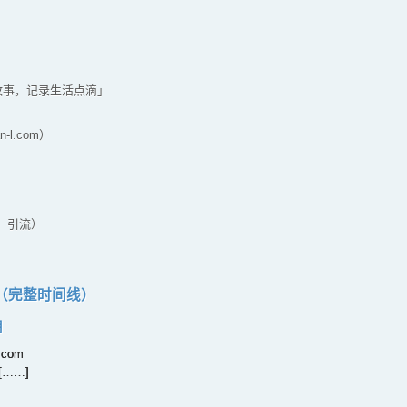
的故事，记录生活点滴」
-l.com）
）
源、引流）
）
（完整时间线）
期
com
……]