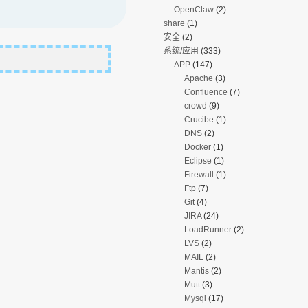
OpenClaw
(2)
share
(1)
安全
(2)
系统/应用
(333)
APP
(147)
Apache
(3)
Confluence
(7)
crowd
(9)
Crucibe
(1)
DNS
(2)
Docker
(1)
Eclipse
(1)
Firewall
(1)
Ftp
(7)
Git
(4)
JIRA
(24)
LoadRunner
(2)
LVS
(2)
MAIL
(2)
Mantis
(2)
Mutt
(3)
Mysql
(17)