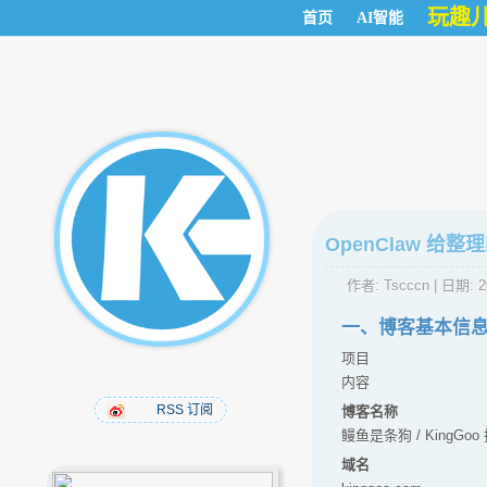
玩趣
首页
AI智能
OpenClaw 给
作者:
Tscccn
| 日期:
2
一、博客基本信
项目
内容
RSS 订阅
博客名称
鳗鱼是条狗 / KingGo
域名