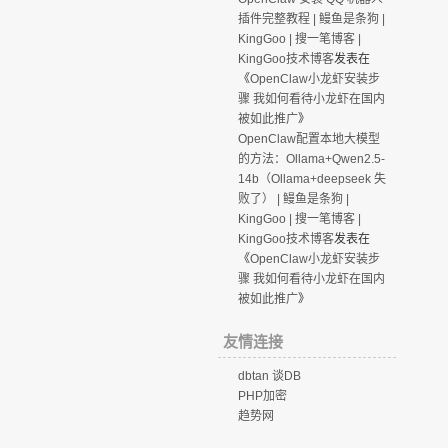
插件完整教程 | 鳗鱼是条狗 |
KingGoo | 搜一笔博客 |
KingGoo技术博客
发表在
《
OpenClaw小龙虾安装步
骤 我如何看待小龙虾在国内
被如此推广
》
OpenClaw配置本地大模型
的方法：Ollama+Qwen2.5-
14b（Ollama+deepseek 失
败了） | 鳗鱼是条狗 |
KingGoo | 搜一笔博客 |
KingGoo技术博客
发表在
《
OpenClaw小龙虾安装步
骤 我如何看待小龙虾在国内
被如此推广
》
友情连接
dbtan 谈DB
PHP加密
趋势网