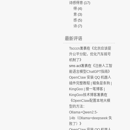
诗感得意
(17)
得
(4)
意
(3)
感
(5)
诗
(7)
最新评语
Tscccn
发表在《
北京应该提
升公平分配，优化汽车摇号
机制了
》
sms act
发表在《
注册人工智
能语言模型ChatGPT指南
》
OpenClaw 安装 QQ 机器人
插件完整教程 | 鳗鱼是条狗 |
KingGoo | 搜一笔博客 |
KingGoo技术博客
发表在
《
OpenClaw配置本地大模
型的方法：
Ollama+Qwen2.5-
14b（Ollama+deepseek 失
败了）
》
OpenClaw 安装 QQ 机器人