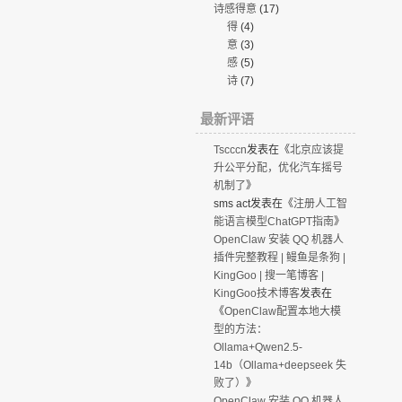
诗感得意
(17)
得
(4)
意
(3)
感
(5)
诗
(7)
最新评语
Tscccn
发表在《
北京应该提
升公平分配，优化汽车摇号
机制了
》
sms act
发表在《
注册人工智
能语言模型ChatGPT指南
》
OpenClaw 安装 QQ 机器人
插件完整教程 | 鳗鱼是条狗 |
KingGoo | 搜一笔博客 |
KingGoo技术博客
发表在
《
OpenClaw配置本地大模
型的方法：
Ollama+Qwen2.5-
14b（Ollama+deepseek 失
败了）
》
OpenClaw 安装 QQ 机器人