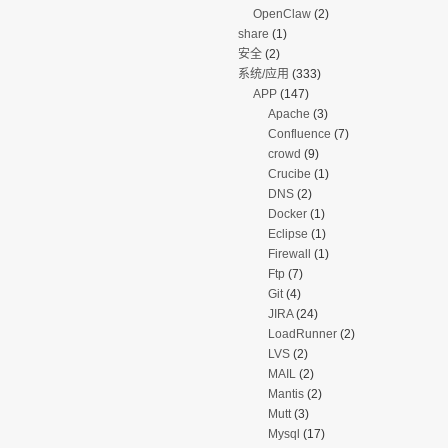
OpenClaw
(2)
share
(1)
安全
(2)
系统/应用
(333)
APP
(147)
Apache
(3)
Confluence
(7)
crowd
(9)
Crucibe
(1)
DNS
(2)
Docker
(1)
Eclipse
(1)
Firewall
(1)
Ftp
(7)
Git
(4)
JIRA
(24)
LoadRunner
(2)
LVS
(2)
MAIL
(2)
Mantis
(2)
Mutt
(3)
Mysql
(17)