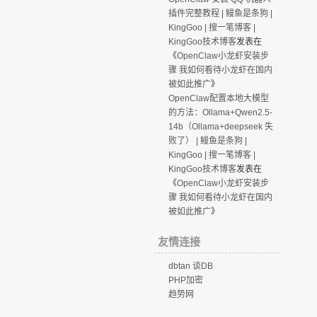
插件完整教程 | 鳗鱼是条狗 |
KingGoo | 搜一笔博客 |
KingGoo技术博客
发表在
《
OpenClaw小龙虾安装步
骤 我如何看待小龙虾在国内
被如此推广
》
OpenClaw配置本地大模型
的方法：Ollama+Qwen2.5-
14b（Ollama+deepseek 失
败了） | 鳗鱼是条狗 |
KingGoo | 搜一笔博客 |
KingGoo技术博客
发表在
《
OpenClaw小龙虾安装步
骤 我如何看待小龙虾在国内
被如此推广
》
友情连接
dbtan 谈DB
PHP加密
趋势网