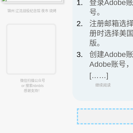
登录Adob
号。
锦州 辽沈战役纪念馆 夜市 烧烤
注册邮箱选
册时选择美国
版。
创建Adob
Adobe账
[……]
微信扫描公众号
继续阅读
or 搜索nbnbls
感谢支持！