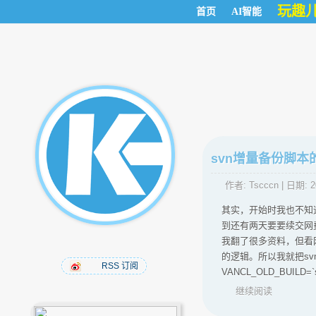
玩趣
首页
AI智能
svn增量备份脚本
作者:
Tscccn
| 日期:
2
其实，开始时我也不知
到还有两天要要续交网
我翻了很多资料，但看
的逻辑。所以我就把sv
RSS 订阅
VANCL_OLD_BUILD=`svn l
继续阅读