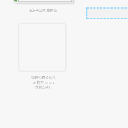
南海子公园 麋鹿苑
微信扫描公众号
or 搜索nbnbls
感谢支持！