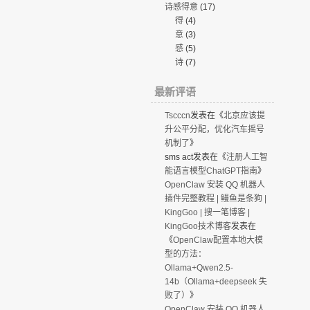
诗感得意
(17)
得
(4)
意
(3)
感
(5)
诗
(7)
最新评语
Tscccn
发表在《
北京应该提
升公平分配，优化汽车摇号
机制了
》
sms act
发表在《
注册人工智
能语言模型ChatGPT指南
》
OpenClaw 安装 QQ 机器人
插件完整教程 | 鳗鱼是条狗 |
KingGoo | 搜一笔博客 |
KingGoo技术博客
发表在
《
OpenClaw配置本地大模
型的方法：
Ollama+Qwen2.5-
14b（Ollama+deepseek 失
败了）
》
OpenClaw 安装 QQ 机器人