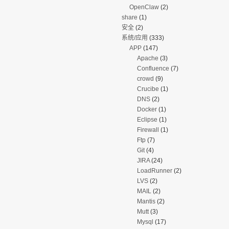
OpenClaw
(2)
share
(1)
安全
(2)
系统/应用
(333)
APP
(147)
Apache
(3)
Confluence
(7)
crowd
(9)
Crucibe
(1)
DNS
(2)
Docker
(1)
Eclipse
(1)
Firewall
(1)
Ftp
(7)
Git
(4)
JIRA
(24)
LoadRunner
(2)
LVS
(2)
MAIL
(2)
Mantis
(2)
Mutt
(3)
Mysql
(17)