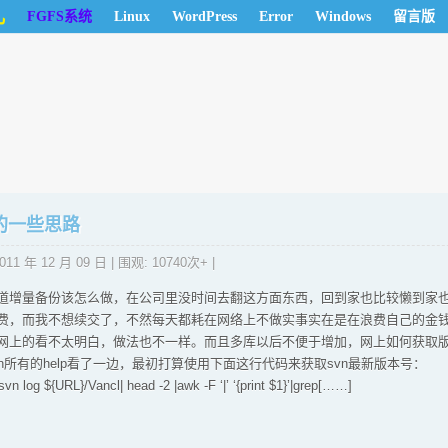
儿
FGFS系统
Linux
WordPress
Error
Windows
留言版
的一些思路
011 年 12 月 09 日
| 围观: 10740次+ |
道增量备份该怎么做，在公司里没时间去翻这方面东西，回到家也比较懒到家
费，而我不想续交了，不然每天都耗在网络上不做实事实在是在浪费自己的金
网上的看不太明白，做法也不一样。而且多库以后不便于增加，网上如何获取
n所有的help看了一边，最初打算使用下面这行代码来获取svn最新版本号：
og ${URL}/Vancl| head -2 |awk -F ‘|’ ‘{print $1}’|grep[……]