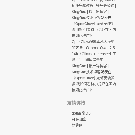
插件完整教程 | 鳗鱼是条狗 |
KingGoo | 搜一笔博客 |
KingGoo技术博客
发表在
《
OpenClaw小龙虾安装步
骤 我如何看待小龙虾在国内
被如此推广
》
OpenClaw配置本地大模型
的方法：Ollama+Qwen2.5-
14b（Ollama+deepseek 失
败了） | 鳗鱼是条狗 |
KingGoo | 搜一笔博客 |
KingGoo技术博客
发表在
《
OpenClaw小龙虾安装步
骤 我如何看待小龙虾在国内
被如此推广
》
友情连接
dbtan 谈DB
PHP加密
趋势网