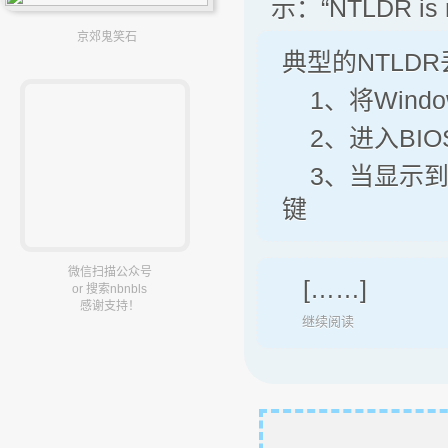
示：“NTLDR i
京郊鬼笑石
典型的NTLD
1、将Wind
2、进入BIOS设
3、当显示到“Pre
键
微信扫描公众号
[……]
or 搜索nbnbls
感谢支持！
继续阅读