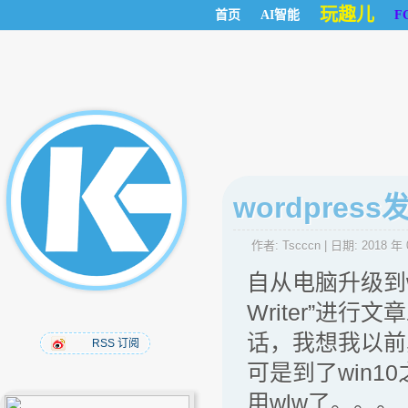
玩趣儿
首页
AI智能
F
wordpre
作者:
Tscccn
| 日期:
2018 年 
自从电脑升级到wi
Writer”进
话，我想我以前
RSS 订阅
可是到了win
用wlw了。。