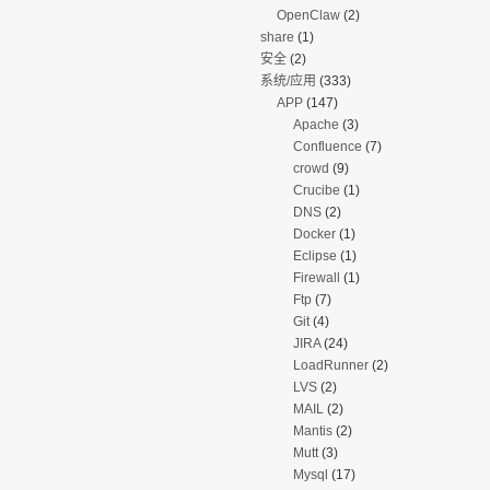
OpenClaw
(2)
share
(1)
安全
(2)
系统/应用
(333)
APP
(147)
Apache
(3)
Confluence
(7)
crowd
(9)
Crucibe
(1)
DNS
(2)
Docker
(1)
Eclipse
(1)
Firewall
(1)
Ftp
(7)
Git
(4)
JIRA
(24)
LoadRunner
(2)
LVS
(2)
MAIL
(2)
Mantis
(2)
Mutt
(3)
Mysql
(17)