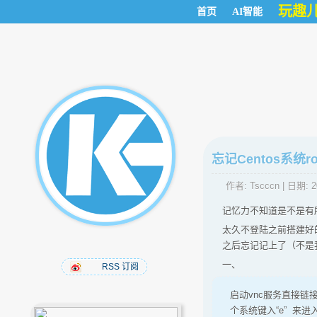
玩趣
首页
AI智能
忘记Centos系统r
作者:
Tscccn
| 日期:
2
记忆力不知道是不是有
太久不登陆之前搭建好
之后忘记记上了（不是
一、
RSS 订阅
启动vnc服务直接
个系统键入“e” 来