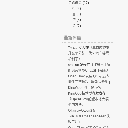
诗感得意
(17)
得
(4)
意
(3)
感
(5)
诗
(7)
最新评语
Tscccn
发表在《
北京应该提
升公平分配，优化汽车摇号
机制了
》
sms act
发表在《
注册人工智
能语言模型ChatGPT指南
》
OpenClaw 安装 QQ 机器人
插件完整教程 | 鳗鱼是条狗 |
KingGoo | 搜一笔博客 |
KingGoo技术博客
发表在
《
OpenClaw配置本地大模
型的方法：
Ollama+Qwen2.5-
14b（Ollama+deepseek 失
败了）
》
OpenClaw 安装 QQ 机器人