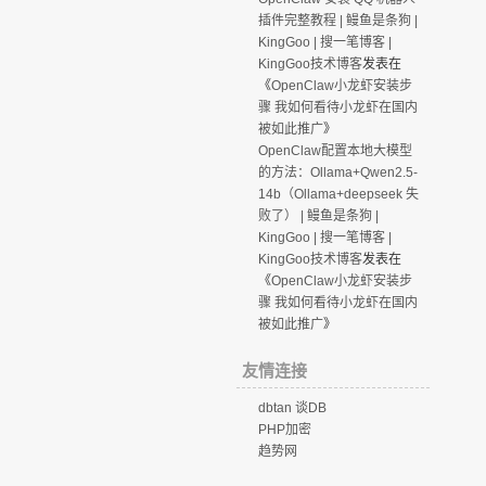
插件完整教程 | 鳗鱼是条狗 |
KingGoo | 搜一笔博客 |
KingGoo技术博客
发表在
《
OpenClaw小龙虾安装步
骤 我如何看待小龙虾在国内
被如此推广
》
OpenClaw配置本地大模型
的方法：Ollama+Qwen2.5-
14b（Ollama+deepseek 失
败了） | 鳗鱼是条狗 |
KingGoo | 搜一笔博客 |
KingGoo技术博客
发表在
《
OpenClaw小龙虾安装步
骤 我如何看待小龙虾在国内
被如此推广
》
友情连接
dbtan 谈DB
PHP加密
趋势网