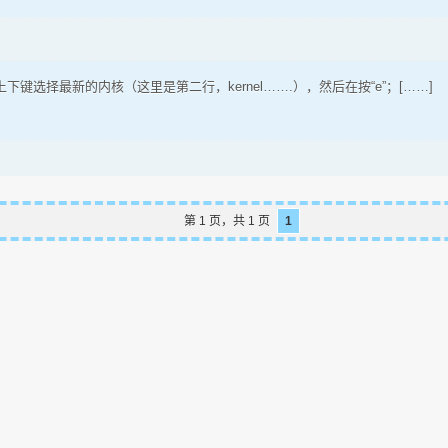
键选择最新的内核（这里是第二行，kernel…….），然后在按“e”；[……]
第 1 页，共 1 页
1