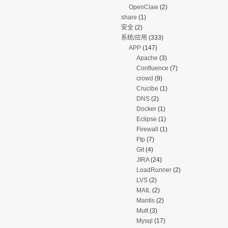
OpenClaw
(2)
share
(1)
安全
(2)
系统/应用
(333)
APP
(147)
Apache
(3)
Confluence
(7)
crowd
(9)
Crucibe
(1)
DNS
(2)
Docker
(1)
Eclipse
(1)
Firewall
(1)
Ftp
(7)
Git
(4)
JIRA
(24)
LoadRunner
(2)
LVS
(2)
MAIL
(2)
Mantis
(2)
Mutt
(3)
Mysql
(17)