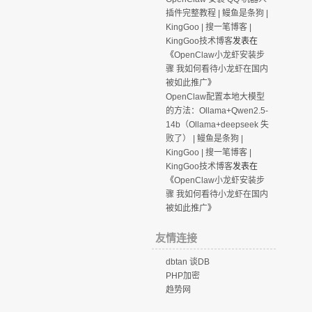
插件完整教程 | 鳗鱼是条狗 |
KingGoo | 搜一笔博客 |
KingGoo技术博客
发表在
《
OpenClaw小龙虾安装步
骤 我如何看待小龙虾在国内
被如此推广
》
OpenClaw配置本地大模型
的方法：Ollama+Qwen2.5-
14b（Ollama+deepseek 失
败了） | 鳗鱼是条狗 |
KingGoo | 搜一笔博客 |
KingGoo技术博客
发表在
《
OpenClaw小龙虾安装步
骤 我如何看待小龙虾在国内
被如此推广
》
友情连接
dbtan 谈DB
PHP加密
趋势网