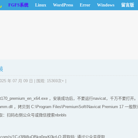
儿
FGFS系统
Linux
WordPress
Error
Windows
留言版
装
025 年 07 月 09 日
| 围观: 15369次+ |
at170_premium_en_x64.exe ，安装成功后，不要运行navicat，千万不
ll ，拷贝到 C:\Program Files\PremiumSoft\Navicat Premium 
：扫码右侧公众号或微信搜索nbnbls
idu.com/s/1C-t38MluOBkq0gxK0krI-Q 提取码: 通过公众号获取