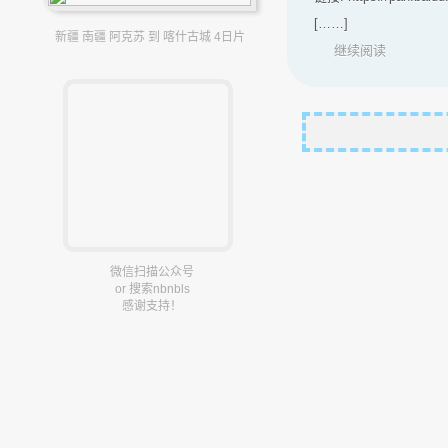
[……]
新疆 南疆 阿克苏 到 喀什古城 4日片
继续阅读
微信扫描公众号
or 搜索nbnbls
感谢支持！