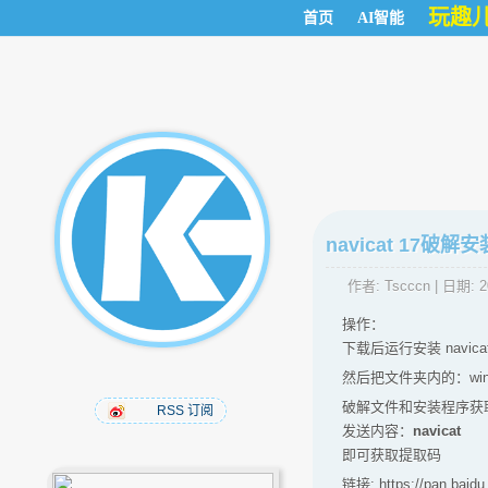
玩趣
首页
AI智能
navicat 17破解安
作者:
Tscccn
| 日期:
2
操作：
下载后运行安装 navic
然后把文件夹内的：winmm.d
破解文件和安装程序获取
RSS 订阅
发送内容：
navicat
即可获取提取码
链接: https://pan.ba