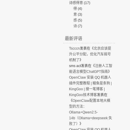
诗感得意
(17)
得
(4)
意
(3)
感
(5)
诗
(7)
最新评语
Tscccn
发表在《
北京应该提
升公平分配，优化汽车摇号
机制了
》
sms act
发表在《
注册人工智
能语言模型ChatGPT指南
》
OpenClaw 安装 QQ 机器人
插件完整教程 | 鳗鱼是条狗 |
KingGoo | 搜一笔博客 |
KingGoo技术博客
发表在
《
OpenClaw配置本地大模
型的方法：
Ollama+Qwen2.5-
14b（Ollama+deepseek 失
败了）
》
OpenClaw 安装 QQ 机器人